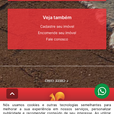
Veja também
Cadastre seu imóvel
Encomende seu imóvel
Fale conosco
CRECI
32382-J
Nós usamos cookies e outras tecnologias semelhantes para
melhorar a sua experiência em nossos serviços, personalizar
© DESENVOLVIDO PELA
AGIL.NET
publicidade e recomendar conteúdo de seu interesse. Ao utilizar