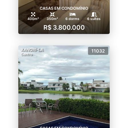
CASAS EM CONDOMÍNIO
400m²
350m²
6 dorms
6 suítes
R$ 3.800.000
XANGRI-LA
11032
Centro