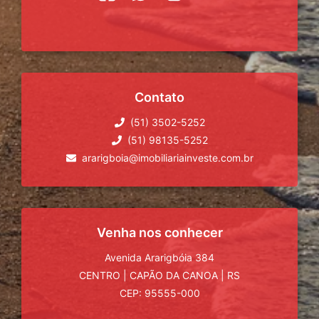
Contato
(51) 3502-5252
(51) 98135-5252
ararigboia@imobiliariainveste.com.br
Venha nos conhecer
Avenida Ararigbóia 384
CENTRO
|
CAPÃO DA CANOA
|
RS
CEP: 95555-000