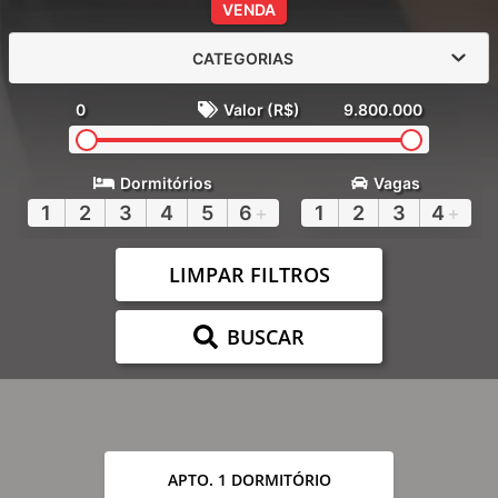
VENDA
CATEGORIAS
0
Valor (R$)
9.800.000
Dormitórios
Vagas
1
2
3
4
5
6
+
1
2
3
4
+
LIMPAR FILTROS
BUSCAR
APTO. 1 DORMITÓRIO