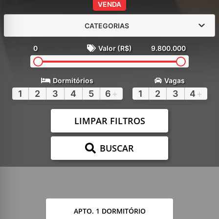
VENDA
CATEGORIAS
0
Valor (R$)
9.800.000
Dormitórios
Vagas
1
2
3
4
5
6
+
1
2
3
4
+
LIMPAR FILTROS
BUSCAR
APTO. 1 DORMITÓRIO