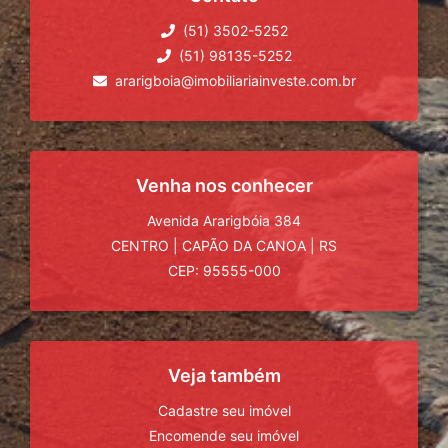
(51) 3502-5252
(51) 98135-5252
ararigboia@imobiliariainveste.com.br
Venha nos conhecer
Avenida Ararigbóia 384
CENTRO
|
CAPÃO DA CANOA
|
RS
CEP: 95555-000
Veja também
Cadastre seu imóvel
Encomende seu imóvel