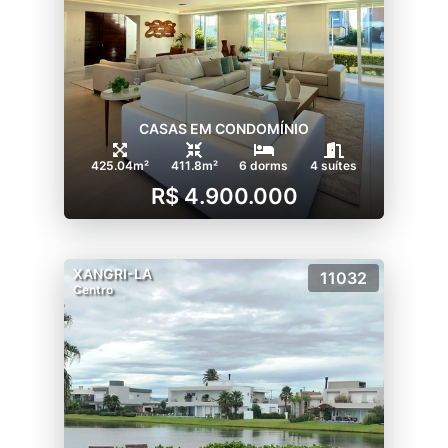
CASAS EM CONDOMÍNIO
425.04m²
411.8m²
6 dorms
4 suítes
R$ 4.900.000
XANGRI-LA
11032
Centro