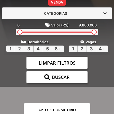
VENDA
CATEGORIAS
0
Valor (R$)
9.800.000
Dormitórios
Vagas
1
2
3
4
5
6
+
1
2
3
4
+
LIMPAR FILTROS
BUSCAR
APTO. 1 DORMITÓRIO