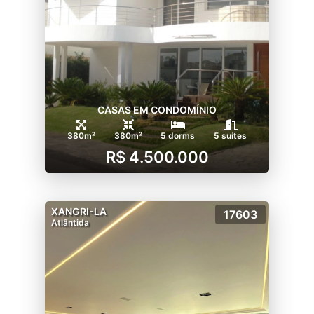
metros
-Deck integrado ao espelho d´água
-Passarela
-Lounge ao ar livre
-Estacionamento.
CASAS EM CONDOMÍNIO
380m²
380m²
5 dorms
5 suítes
R$ 4.500.000
XANGRI-LA
17603
Atlântida