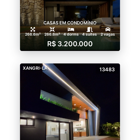
CASAS EM CONDOMÍNIO
266.6m²
266.6m²
4 dorms
4 suítes
2 vagas
R$ 3.200.000
XANGRI-LA
13483