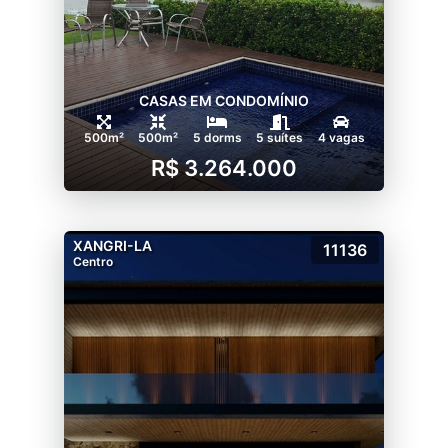
CASAS EM CONDOMÍNIO
500m²
500m²
5 dorms
5 suítes
4 vagas
R$ 3.264.000
XANGRI-LA
11136
Centro