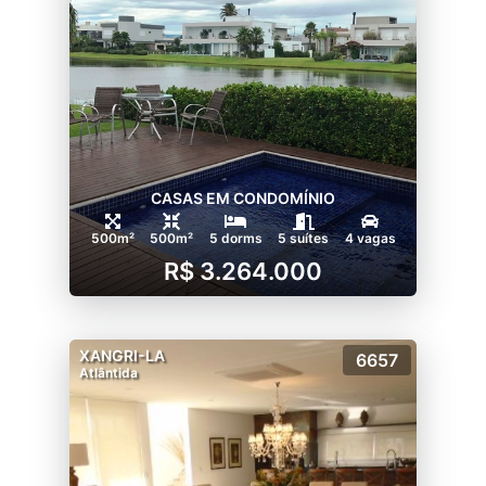
CASAS EM CONDOMÍNIO
500m²
500m²
5 dorms
5 suítes
4 vagas
R$ 3.264.000
XANGRI-LA
6657
Atlântida