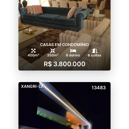
CASAS EM CONDOMÍNIO
400m²
350m²
6 dorms
6 suítes
R$ 3.800.000
XANGRI-LA
13483