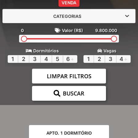
VENDA
CATEGORIAS
0
Valor (R$)
9.800.000
Dormitórios
Vagas
1
2
3
4
5
6
+
1
2
3
4
+
LIMPAR FILTROS
BUSCAR
APTO. 1 DORMITÓRIO