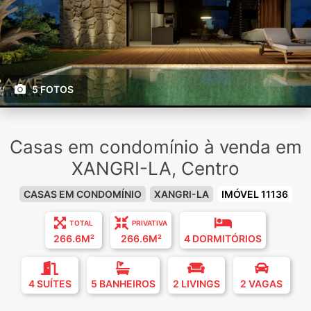
5 FOTOS
Casas em condomínio à venda em
XANGRI-LA, Centro
CASAS EM CONDOMÍNIO
XANGRI-LA
IMÓVEL 11136
TOTAL
PRIVATIVA
266.6M²
266.6M²
4 DORMITÓRIOS
4 SUÍTES
5 BANHEIROS
2 LIVINGS
2 VAGAS