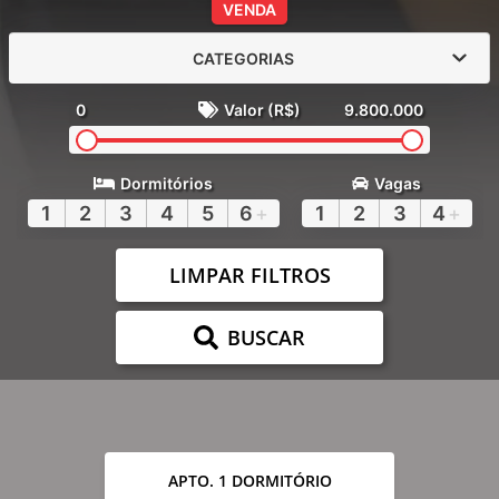
VENDA
CATEGORIAS
0
Valor (R$)
9.800.000
Dormitórios
Vagas
1
2
3
4
5
6
+
1
2
3
4
+
LIMPAR FILTROS
BUSCAR
APTO. 1 DORMITÓRIO