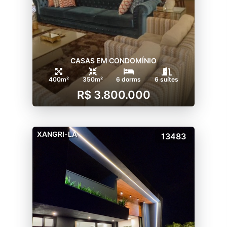
-Praças das vilas com playground
-Praça los caminos
-Playground
-Caminho das águas
-House village
CASAS EM CONDOMÍNIO
-Trapiche nautimodelismo
400m²
350m²
6 dorms
6 suítes
R$ 3.800.000
XANGRI-LA
13483