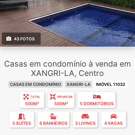
43 FOTOS
Casas em condomínio à venda em
XANGRI-LA, Centro
CASAS EM CONDOMÍNIO
XANGRI-LA
IMÓVEL 11032
TOTAL
PRIVATIVA
500M²
500M²
5 DORMITÓRIOS
5 SUÍTES
6 BANHEIROS
3 LIVINGS
4 VAGAS