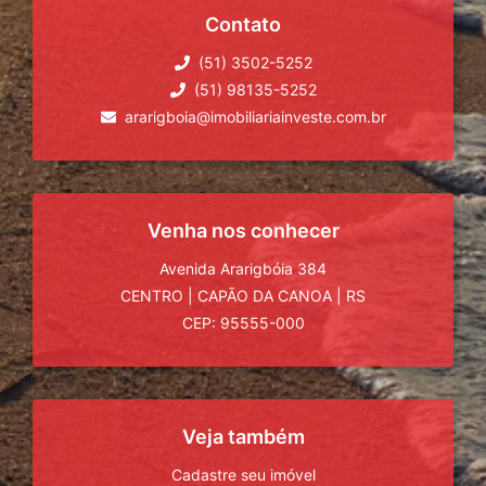
Contato
(51) 3502-5252
(51) 98135-5252
ararigboia@imobiliariainveste.com.br
Venha nos conhecer
Avenida Ararigbóia 384
CENTRO
|
CAPÃO DA CANOA
|
RS
CEP: 95555-000
Veja também
Cadastre seu imóvel