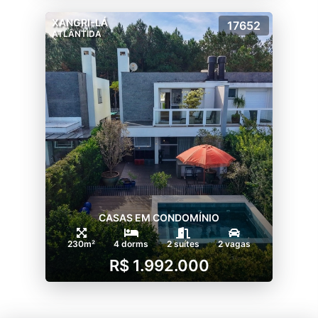
XANGRI-LÁ
17652
ATLÂNTIDA
CASAS EM CONDOMÍNIO
230m²
4 dorms
2 suítes
2 vagas
R$ 1.992.000