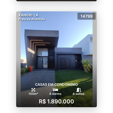
XANGRI-LÁ
14799
Praia de Atlântida
CASAS EM CONDOMÍNIO
150m²
4 dorms
4 suítes
R$ 1.890.000