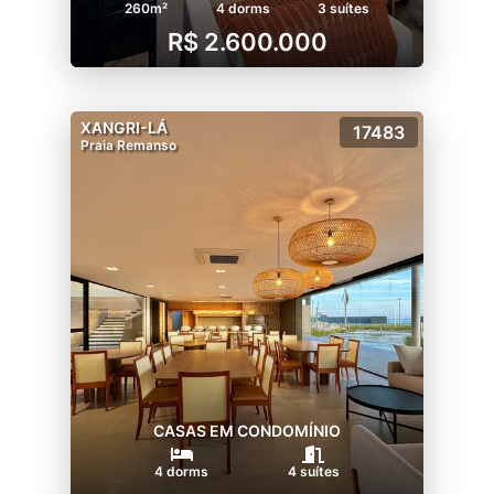
260m²
4 dorms
3 suítes
R$ 2.600.000
XANGRI-LÁ
17483
Praia Remanso
CASAS EM CONDOMÍNIO
4 dorms
4 suítes