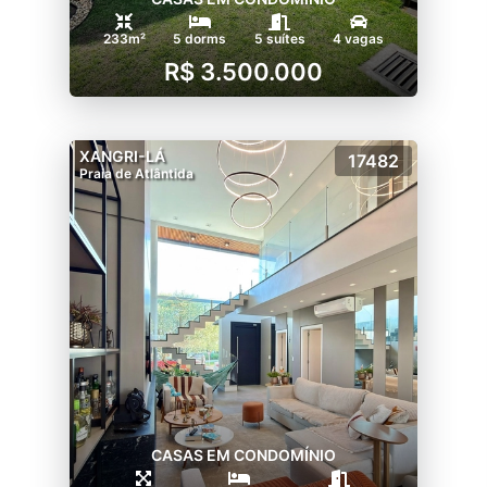
233m²
5 dorms
5 suítes
4 vagas
R$ 3.500.000
XANGRI-LÁ
17482
Praia de Atlântida
CASAS EM CONDOMÍNIO