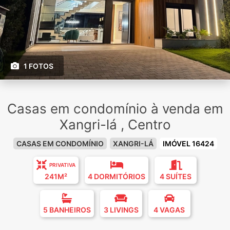
1 FOTOS
Casas em condomínio à venda em
Xangri-lá , Centro
CASAS EM CONDOMÍNIO
XANGRI-LÁ
IMÓVEL 16424
PRIVATIVA
241M²
4 DORMITÓRIOS
4 SUÍTES
5 BANHEIROS
3 LIVINGS
4 VAGAS