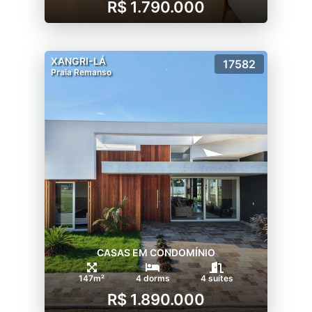
R$ 1.790.000
XANGRI-LÁ
17582
Praia Remanso
CASAS EM CONDOMÍNIO
147m²
4 dorms
4 suítes
R$ 1.890.000