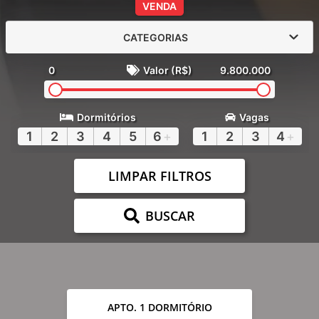
VENDA
CATEGORIAS
0
Valor (R$)
9.800.000
Dormitórios
Vagas
1
2
3
4
5
6
+
1
2
3
4
+
LIMPAR FILTROS
BUSCAR
APTO. 1 DORMITÓRIO