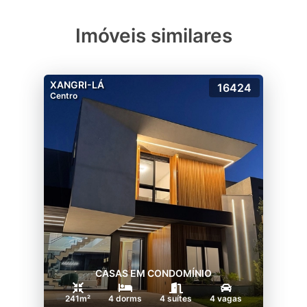
Imóveis similares
XANGRI-LÁ
16424
Centro
CASAS EM CONDOMÍNIO
241m²
4 dorms
4 suítes
4 vagas