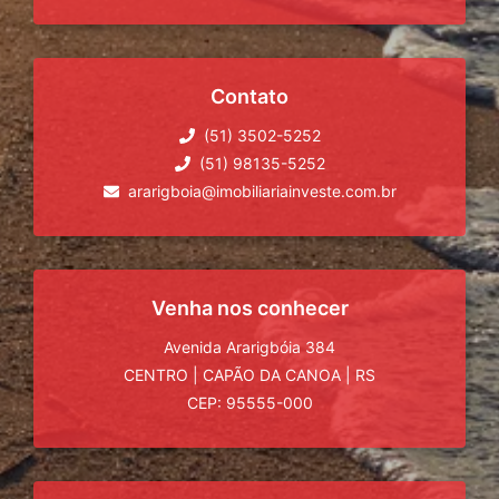
Contato
(51) 3502-5252
(51) 98135-5252
ararigboia@imobiliariainveste.com.br
Venha nos conhecer
Avenida Ararigbóia 384
CENTRO
|
CAPÃO DA CANOA
|
RS
CEP: 95555-000