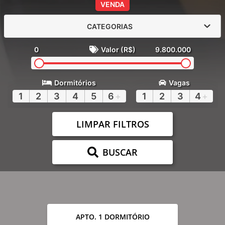
VENDA
CATEGORIAS
0
Valor (R$)
9.800.000
Dormitórios
Vagas
1
2
3
4
5
6
+
1
2
3
4
+
LIMPAR FILTROS
BUSCAR
APTO. 1 DORMITÓRIO