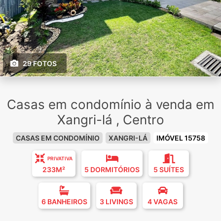
29 FOTOS
Casas em condomínio à venda em
Xangri-lá , Centro
CASAS EM CONDOMÍNIO
XANGRI-LÁ
IMÓVEL 15758
PRIVATIVA
233M²
5 DORMITÓRIOS
5 SUÍTES
6 BANHEIROS
3 LIVINGS
4 VAGAS