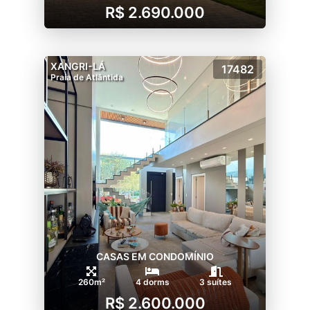
R$ 2.690.000
XANGRI-LÁ
17482
Praia de Atlântida
CASAS EM CONDOMÍNIO
260m²
4 dorms
3 suítes
R$ 2.600.000