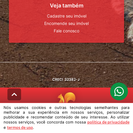
Veja também
Cadastre seu imóvel
Encomende seu imóvel
Fale conosco
CRECI
32382-J
Nós usamos cookies e outras tecnologias semelhantes para
melhorar a sua experiência em nossos serviços, personalizar
© DESENVOLVIDO PELA
AGIL.NET
publicidade e recomendar conteúdo de seu interesse. Ao utilizar
política de privacidade
nossos serviços, você concorda com nossa
Nós usamos cookies e outras tecnologias semelhantes para melhorar a
termos de uso
e
sua experiência em nossos serviços, personalizar publicidade e
.
recomendar conteúdo de seu interesse. Ao utilizar nossos serviços,