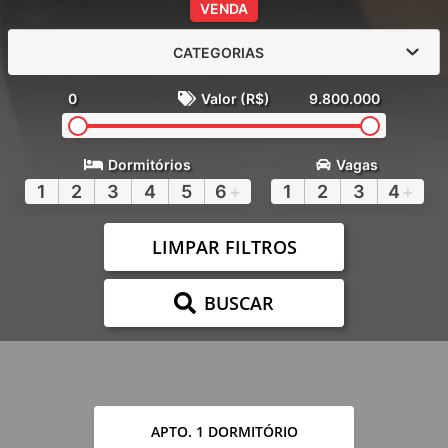
VENDA
CATEGORIAS
0
Valor (R$)
9.800.000
Dormitórios
Vagas
1
2
3
4
5
6
+
1
2
3
4
+
LIMPAR FILTROS
BUSCAR
APTO. 1 DORMITÓRIO