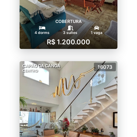
COBERTURA
4 dorms
3 suítes
1 vaga
R$ 1.200.000
CAPÃO DA CANOA
16073
CENTRO