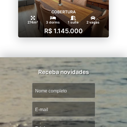
COBERTURA
274m²
3 dorms
1 suíte
2 vagas
R$ 1.145.000
Receba novidades