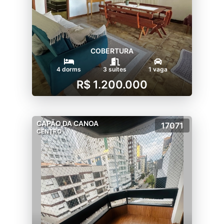
COBERTURA
4 dorms
3 suítes
1 vaga
R$ 1.200.000
CAPÃO DA CANOA
17071
CENTRO