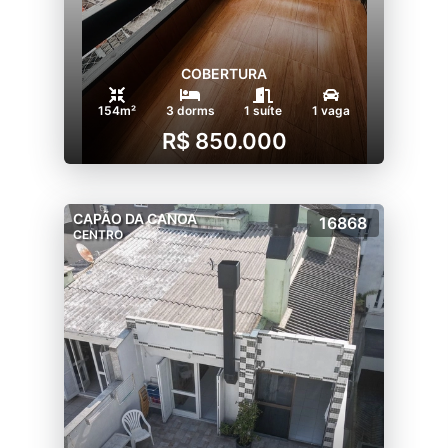
COBERTURA
154m²
3 dorms
1 suíte
1 vaga
R$ 850.000
CAPÃO DA CANOA
16868
CENTRO