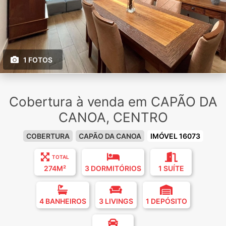
1 FOTOS
Cobertura à venda em CAPÃO DA
CANOA, CENTRO
COBERTURA
CAPÃO DA CANOA
IMÓVEL 16073
TOTAL
274M²
3 DORMITÓRIOS
1 SUÍTE
4 BANHEIROS
3 LIVINGS
1 DEPÓSITO