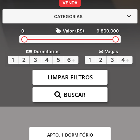
VENDA
CATEGORIAS
0
Valor (R$)
9.800.000
Dormitórios
Vagas
1
2
3
4
5
6
+
1
2
3
4
+
LIMPAR FILTROS
BUSCAR
APTO. 1 DORMITÓRIO