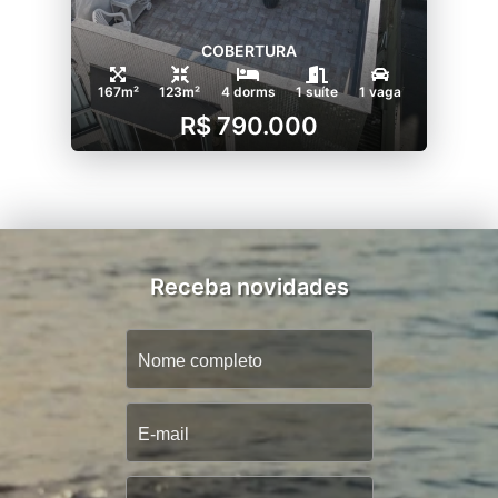
COBERTURA
167m²
123m²
4 dorms
1 suíte
1 vaga
R$ 790.000
Receba novidades