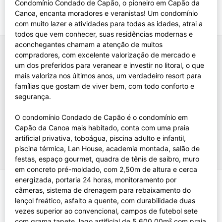
Condomínio Condado de Capão, o pioneiro em Capão da
Canoa, encanta moradores e veranistas! Um condomínio
com muito lazer e atividades para todas as idades, atrai a
todos que vem conhecer, suas residências modernas e
aconchegantes chamam a atenção de muitos
compradores, com excelente valorização de mercado e
um dos preferidos para veranear e investir no litoral, o que
mais valoriza nos últimos anos, um verdadeiro resort para
famílias que gostam de viver bem, com todo conforto e
segurança.
O condomínio Condado de Capão é o condomínio em
Capão da Canoa mais habitado, conta com uma praia
artificial privativa, toboágua, piscina adulto e infantil,
piscina térmica, Lan House, academia montada, salão de
festas, espaço gourmet, quadra de tênis de saibro, muro
em concreto pré-moldado, com 2,50m de altura e cerca
energizada, portaria 24 horas, monitoramento por
câmeras, sistema de drenagem para rebaixamento do
lençol freático, asfalto a quente, com durabilidade duas
vezes superior ao convencional, campos de futebol sete
com grama tapete, lago artificial de 5.600,00m² com praia