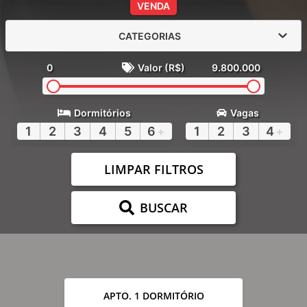
VENDA
CATEGORIAS
0
Valor (R$)
9.800.000
Dormitórios
Vagas
1
2
3
4
5
6
+
1
2
3
4
+
LIMPAR FILTROS
BUSCAR
APTO. 1 DORMITÓRIO