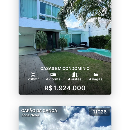
CASAS EM CONDOMÍNIO
260m²
4 dorms
4 suítes
4 vagas
R$ 1.924.000
CAPÃO DA CANOA
11026
Zona Nova