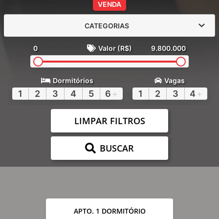
VENDA
CATEGORIAS
0
Valor (R$)
9.800.000
Dormitórios
Vagas
1
2
3
4
5
6
+
1
2
3
4
+
LIMPAR FILTROS
BUSCAR
APTO. 1 DORMITÓRIO