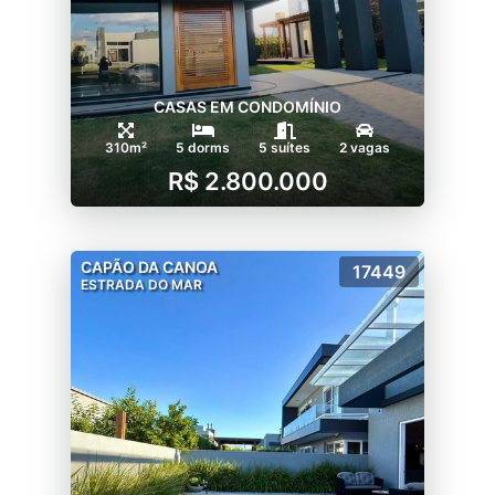
CASAS EM CONDOMÍNIO
310m²
5 dorms
5 suítes
2 vagas
R$ 2.800.000
CAPÃO DA CANOA
17449
ESTRADA DO MAR