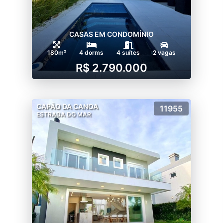
CASAS EM CONDOMÍNIO
180m²
4 dorms
4 suítes
2 vagas
R$ 2.790.000
CAPÃO DA CANOA
11955
ESTRADA DO MAR