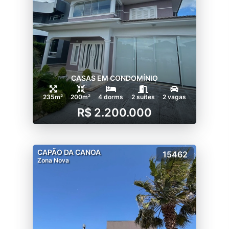
CASAS EM CONDOMÍNIO
235m²
200m²
4 dorms
2 suítes
2 vagas
R$ 2.200.000
CAPÃO DA CANOA
15462
Zona Nova