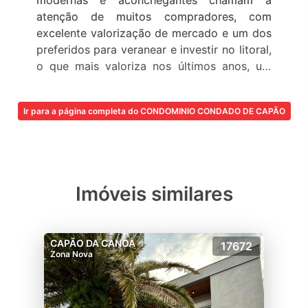
modernas e aconchegantes chamam a
atenção de muitos compradores, com
excelente valorização de mercado e um dos
preferidos para veranear e investir no litoral,
o que mais valoriza nos últimos anos, um
verdadeiro resort para famílias que gostam
de viver bem, com todo conforto e
Ir para a página completa do CONDOMINIO CONDADO DE CAPÃO
segurança.
O condomínio Condado de Capão é o
condomínio em Capão da Canoa mais
habitado, conta com uma praia artificial
Imóveis similares
privativa, toboágua, piscina adulto e infantil,
piscina térmica, Lan House, academia
montada, salão de festas, espaço gourmet,
CAPÃO DA CANOA
17672
quadra de tênis de saibro, muro em
Zona Nova
concreto pré-moldado, com 2,50m de altura
e cerca energizada, portaria 24 horas,
monitoramento por câmeras, sistema de