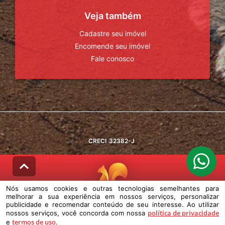
Veja também
Cadastre seu imóvel
Encomende seu imóvel
Fale conosco
CRECI
32382-J
Nós usamos cookies e outras tecnologias semelhantes para
melhorar a sua experiência em nossos serviços, personalizar
© DESENVOLVIDO PELA
AGIL.NET
publicidade e recomendar conteúdo de seu interesse. Ao utilizar
política de privacidade
nossos serviços, você concorda com nossa
Nós usamos cookies e outras tecnologias semelhantes para melhorar a
termos de uso
e
sua experiência em nossos serviços, personalizar publicidade e
.