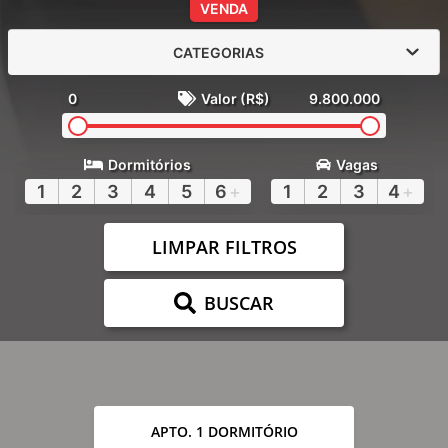
VENDA
CATEGORIAS
0
Valor (R$)
9.800.000
Dormitórios
Vagas
1
2
3
4
5
6
+
1
2
3
4
+
LIMPAR FILTROS
BUSCAR
APTO. 1 DORMITÓRIO