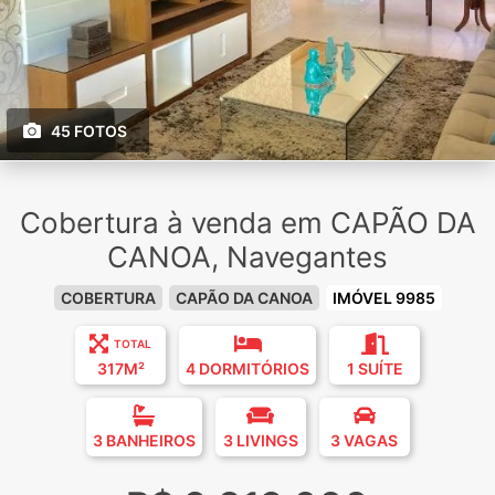
45 FOTOS
Cobertura à venda em CAPÃO DA
CANOA, Navegantes
COBERTURA
CAPÃO DA CANOA
IMÓVEL 9985
TOTAL
317M²
4 DORMITÓRIOS
1 SUÍTE
3 BANHEIROS
3 LIVINGS
3 VAGAS