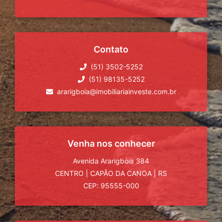
Contato
(51) 3502-5252
(51) 98135-5252
ararigboia@imobiliariainveste.com.br
Venha nos conhecer
Avenida Ararigbóia 384
CENTRO
|
CAPÃO DA CANOA
|
RS
CEP: 95555-000