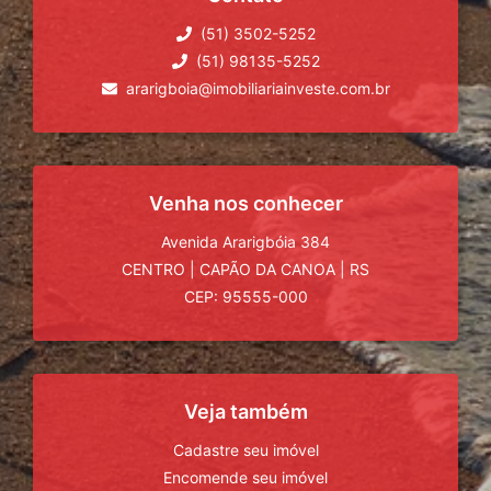
(51) 3502-5252
(51) 98135-5252
ararigboia@imobiliariainveste.com.br
Venha nos conhecer
Avenida Ararigbóia 384
CENTRO
|
CAPÃO DA CANOA
|
RS
CEP: 95555-000
Veja também
Cadastre seu imóvel
Encomende seu imóvel