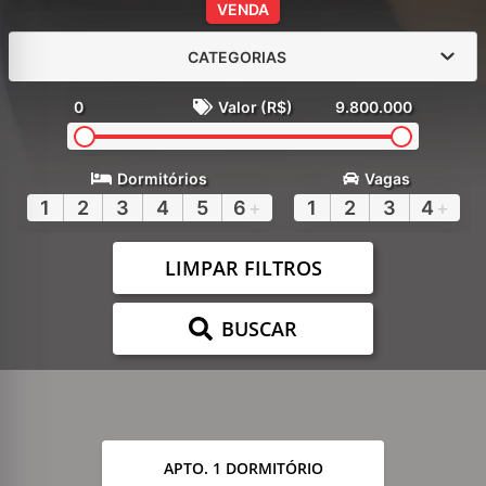
VENDA
CATEGORIAS
0
Valor (R$)
9.800.000
Dormitórios
Vagas
1
2
3
4
5
6
+
1
2
3
4
+
LIMPAR FILTROS
BUSCAR
APTO. 1 DORMITÓRIO