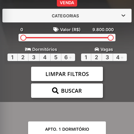
VENDA
CATEGORIAS
0
Valor (R$)
9.800.000
Dormitórios
Vagas
1
2
3
4
5
6
+
1
2
3
4
+
LIMPAR FILTROS
BUSCAR
APTO. 1 DORMITÓRIO