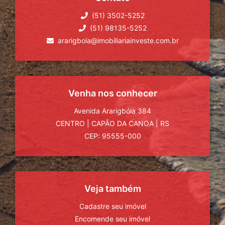
(51) 3502-5252
(51) 98135-5252
ararigboia@imobiliariainveste.com.br
Venha nos conhecer
Avenida Ararigbóia 384
CENTRO
|
CAPÃO DA CANOA
|
RS
CEP: 95555-000
Veja também
Cadastre seu imóvel
Encomende seu imóvel