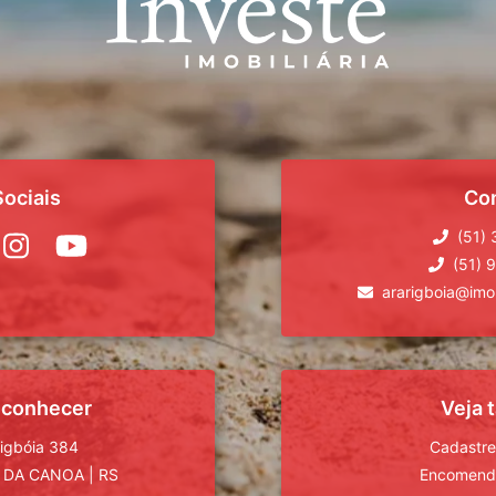
ociais
Co
(51)
(51) 
ararigboia@imob
 conhecer
Veja
rigbóia 384
Cadastre
 DA CANOA
|
RS
Encomende