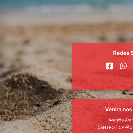
Redes S
Venha nos
Avenida Ara
CENTRO
|
CAPÃO