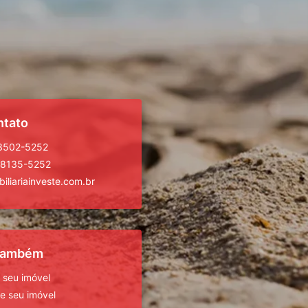
ntato
 3502-5252
98135-5252
iliariainveste.com.br
 também
 seu imóvel
 seu imóvel