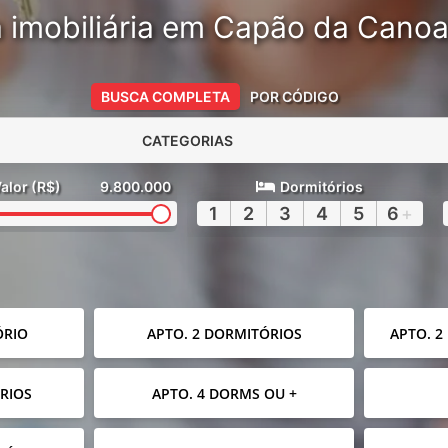
 imobiliária em Capão da Cano
BUSCA COMPLETA
POR CÓDIGO
CATEGORIAS
alor (R$)
9.800.000
Dormitórios
1
2
3
4
5
6
+
ÓRIO
APTO. 2 DORMITÓRIOS
APTO. 2
RIOS
APTO. 4 DORMS OU +