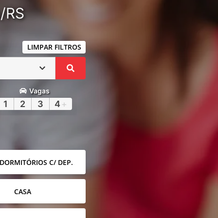
a/RS
LIMPAR FILTROS
Vagas
1
2
3
4
+
 DORMITÓRIOS C/ DEP.
CASA