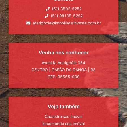
(51) 3502-5252
(51) 98135-5252
ararigboia@imobiliariainveste.com.br
Venha nos conhecer
Avenida Ararigbóia 384
CENTRO
|
CAPÃO DA CANOA
|
RS
CEP: 95555-000
Veja também
Cadastre seu imóvel
Encomende seu imóvel