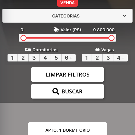
VENDA
CATEGORIAS
0
Valor (R$)
9.800.000
Dormitórios
Vagas
1
2
3
4
5
6
+
1
2
3
4
+
LIMPAR FILTROS
BUSCAR
APTO. 1 DORMITÓRIO