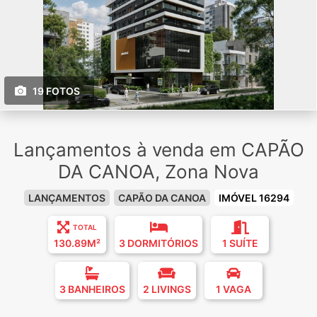
19 FOTOS
Lançamentos à venda em CAPÃO
DA CANOA, Zona Nova
LANÇAMENTOS
CAPÃO DA CANOA
IMÓVEL 16294
TOTAL
130.89M²
3 DORMITÓRIOS
1 SUÍTE
3 BANHEIROS
2 LIVINGS
1 VAGA