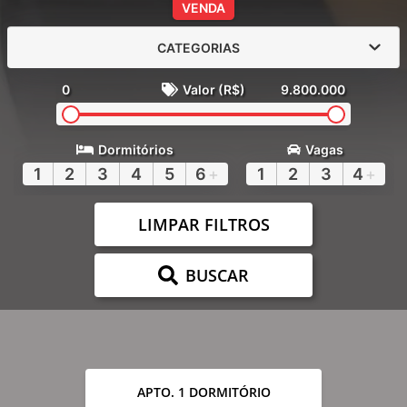
VENDA
CATEGORIAS
0
Valor (R$)
9.800.000
Dormitórios
Vagas
1
2
3
4
5
6
+
1
2
3
4
+
LIMPAR FILTROS
BUSCAR
APTO. 1 DORMITÓRIO