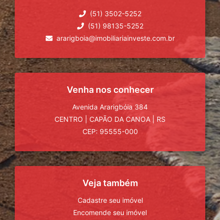
(51) 3502-5252
(51) 98135-5252
ararigboia@imobiliariainveste.com.br
Venha nos conhecer
Avenida Ararigbóia 384
CENTRO
|
CAPÃO DA CANOA
|
RS
CEP: 95555-000
Veja também
Cadastre seu imóvel
Encomende seu imóvel