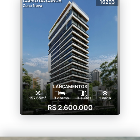
CAPÃO DA CANOA
16293
Zona Nova
LANÇAMENTOS
157.65m²
3 dorms
3 suítes
1 vaga
R$ 2.600.000