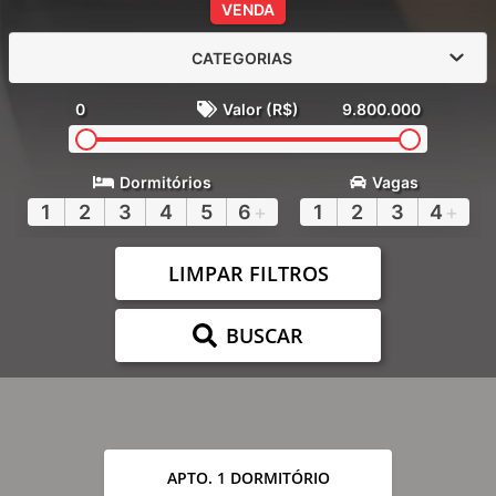
VENDA
CATEGORIAS
0
Valor (R$)
9.800.000
Dormitórios
Vagas
1
2
3
4
5
6
+
1
2
3
4
+
LIMPAR FILTROS
BUSCAR
APTO. 1 DORMITÓRIO