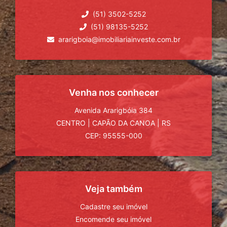
(51) 3502-5252
(51) 98135-5252
ararigboia@imobiliariainveste.com.br
Venha nos conhecer
Avenida Ararigbóia 384
CENTRO
|
CAPÃO DA CANOA
|
RS
CEP: 95555-000
Veja também
Cadastre seu imóvel
Encomende seu imóvel