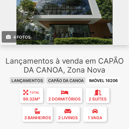
4 FOTOS
Lançamentos à venda em CAPÃO
DA CANOA, Zona Nova
LANÇAMENTOS
CAPÃO DA CANOA
IMÓVEL 16206
TOTAL
99.32M²
2 DORMITÓRIOS
2 SUÍTES
3 BANHEIROS
2 LIVINGS
1 VAGA