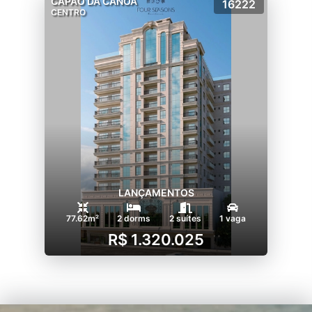
CAPÃO DA CANOA
16222
CENTRO
LANÇAMENTOS
77.62m²
2 dorms
2 suítes
1 vaga
R$ 1.320.025