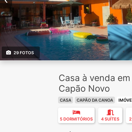
29 FOTOS
Casa à venda e
Capão Novo
CASA
CAPÃO DA CANOA
IMÓVE
5 DORMITÓRIOS
4 SUÍTES
2