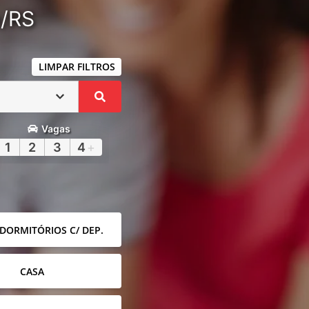
a/RS
LIMPAR FILTROS
Vagas
1
2
3
4
+
 DORMITÓRIOS C/ DEP.
CASA