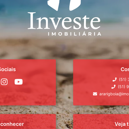
ociais
Co
(51)
(51) 
ararigboia@imob
 conhecer
Veja