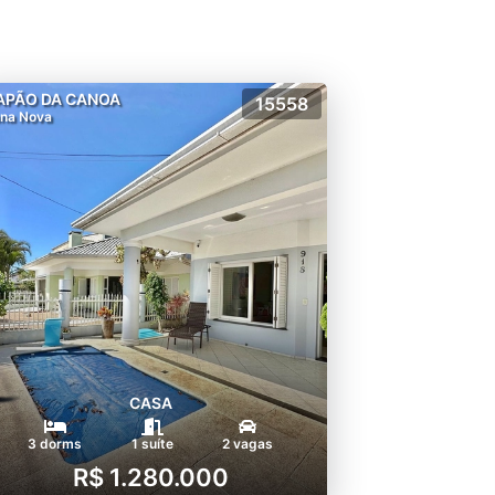
APÃO DA CANOA
15558
na Nova
CASA
3 dorms
1 suíte
2 vagas
R$ 1.280.000