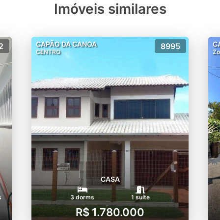
Imóveis similares
CAPÃO DA CANOA
C
2
8995
CENTRO
Zo
CASA
s
3 dorms
1 suíte
R$ 1.780.000