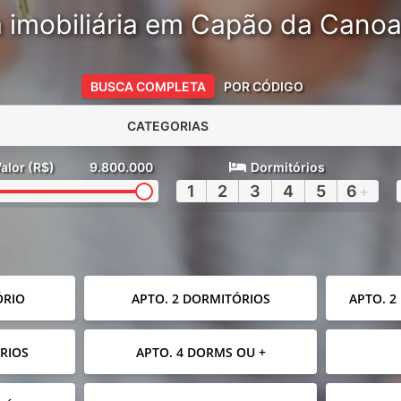
 imobiliária em Capão da Cano
BUSCA COMPLETA
POR CÓDIGO
CATEGORIAS
alor (R$)
9.800.000
Dormitórios
1
2
3
4
5
6
+
ÓRIO
APTO. 2 DORMITÓRIOS
APTO. 2
RIOS
APTO. 4 DORMS OU +