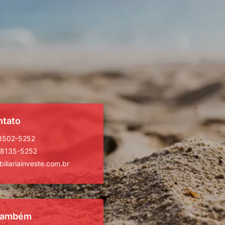
ntato
 3502-5252
98135-5252
iliariainveste.com.br
 também