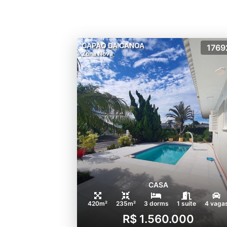
CAPÃO DA CANOA
1769
Zona Nova
CASA
420m²
235m²
3 dorms
1 suíte
4 vaga
R$ 1.560.000