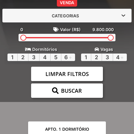
VENDA
CATEGORIAS
0
Valor (R$)
9.800.000
Dormitórios
Vagas
1
2
3
4
5
6
+
1
2
3
4
+
LIMPAR FILTROS
BUSCAR
APTO. 1 DORMITÓRIO