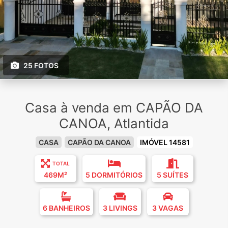
25 FOTOS
Casa à venda em CAPÃO DA
CANOA, Atlantida
CASA
CAPÃO DA CANOA
IMÓVEL 14581
TOTAL
469M²
5 DORMITÓRIOS
5 SUÍTES
6 BANHEIROS
3 LIVINGS
3 VAGAS