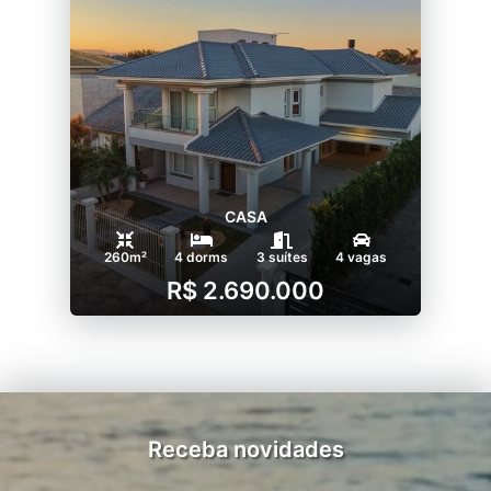
CASA
260m²
4 dorms
3 suítes
4 vagas
R$ 2.690.000
Receba novidades