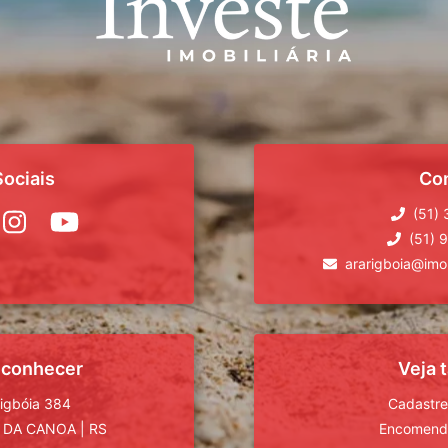
ociais
Co
(51)
(51) 
ararigboia@imob
 conhecer
Veja
rigbóia 384
Cadastre
 DA CANOA
|
RS
Encomende