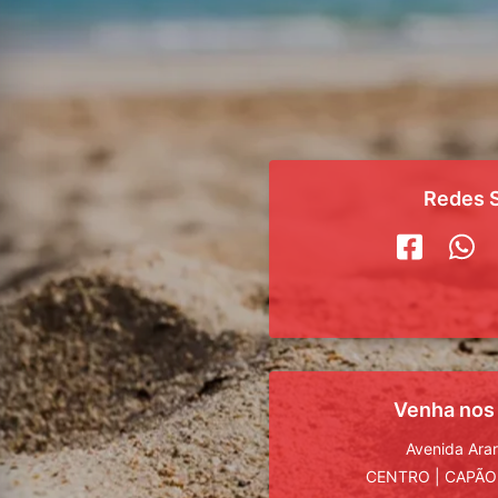
Redes S
Venha nos
Avenida Ara
CENTRO
|
CAPÃO