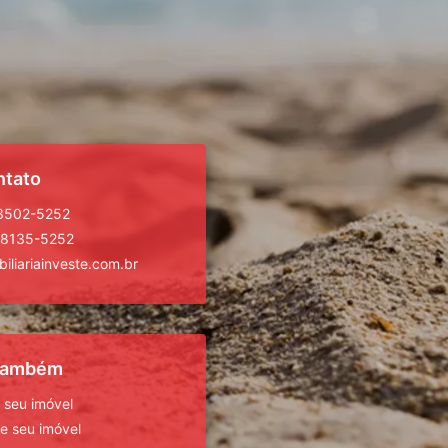
ntato
 3502-5252
98135-5252
iliariainveste.com.br
 também
 seu imóvel
 seu imóvel