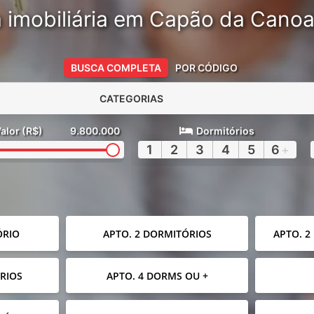
 imobiliária em Capão da Cano
BUSCA COMPLETA
POR CÓDIGO
CATEGORIAS
alor (R$)
9.800.000
Dormitórios
1
2
3
4
5
6
+
ÓRIO
APTO. 2 DORMITÓRIOS
APTO. 2
RIOS
APTO. 4 DORMS OU +