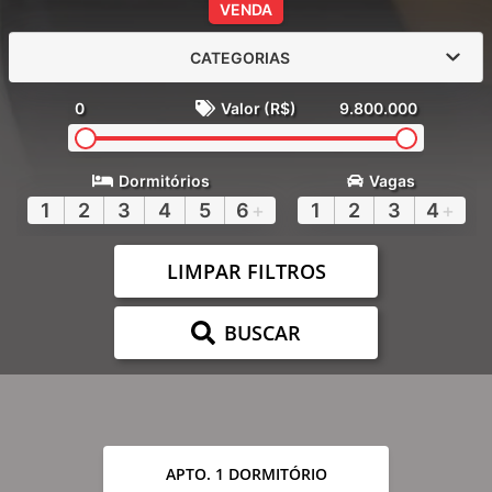
VENDA
CATEGORIAS
0
Valor (R$)
9.800.000
Dormitórios
Vagas
1
2
3
4
5
6
+
1
2
3
4
+
LIMPAR FILTROS
BUSCAR
APTO. 1 DORMITÓRIO