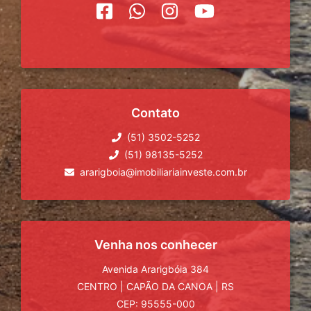
Contato
(51) 3502-5252
(51) 98135-5252
ararigboia@imobiliariainveste.com.br
Venha nos conhecer
Avenida Ararigbóia 384
CENTRO
|
CAPÃO DA CANOA
|
RS
CEP: 95555-000