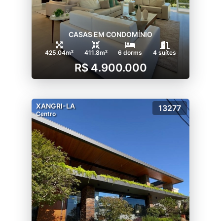
CASAS EM CONDOMÍNIO
425.04m²
411.8m²
6 dorms
4 suítes
R$ 4.900.000
XANGRI-LA
13277
Centro