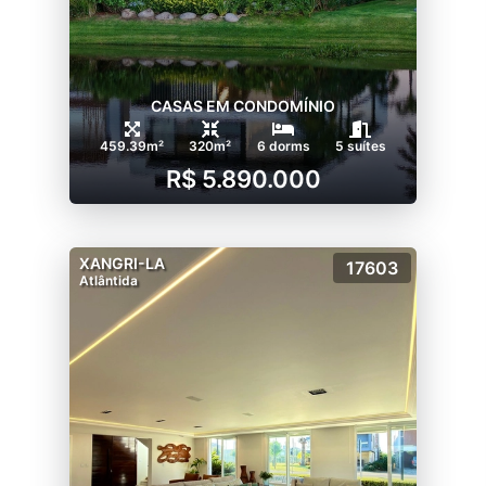
CASAS EM CONDOMÍNIO
459.39m²
320m²
6 dorms
5 suítes
R$ 5.890.000
XANGRI-LA
17603
Atlântida