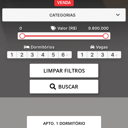
VENDA
CATEGORIAS
0
Valor (R$)
9.800.000
Dormitórios
Vagas
1
2
3
4
5
6
+
1
2
3
4
+
LIMPAR FILTROS
BUSCAR
APTO. 1 DORMITÓRIO