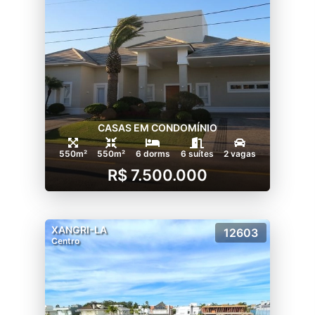
CASAS EM CONDOMÍNIO
550m²
550m²
6 dorms
6 suítes
2 vagas
R$ 7.500.000
XANGRI-LA
12603
Centro