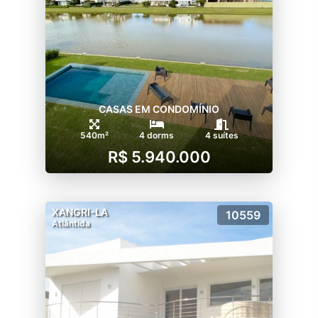
CASAS EM CONDOMÍNIO
540m²
4 dorms
4 suítes
R$ 5.940.000
XANGRI-LA
10559
Atlântida