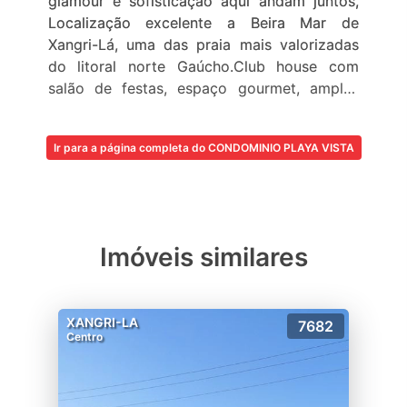
glamour e sofisticação aqui andam juntos,
Localização excelente a Beira Mar de
Xangri-Lá, uma das praia mais valorizadas
do litoral norte Gaúcho.Club house com
salão de festas, espaço gourmet, amplas
varandas lareira, estar, sala de descanso,
fitness, espaço de web, piscina térmica
Ir para a página completa do CONDOMINIO PLAYA VISTA
coberta, piscinas externas aquecidas com
apoio de bar, tênis club com espaço
gourmet, 02 quadras de saibro coberta para
tênis, quadra de paddle, cancha
poliesportiva, canchas de grama e de bocha,
Imóveis similares
clube infantil independente, lago central com
decks contemplativos.
XANGRI-LA
7682
Centro