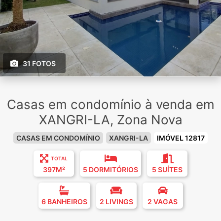
31 FOTOS
Casas em condomínio à venda em
XANGRI-LA, Zona Nova
CASAS EM CONDOMÍNIO
XANGRI-LA
IMÓVEL 12817
TOTAL
397M²
5 DORMITÓRIOS
5 SUÍTES
6 BANHEIROS
2 LIVINGS
2 VAGAS