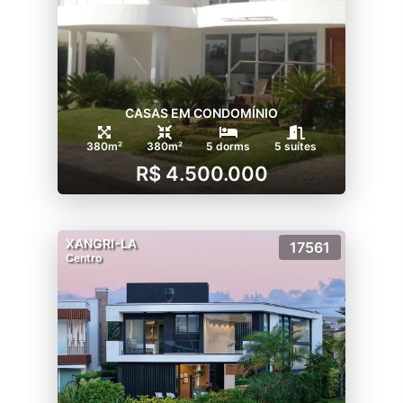
CASAS EM CONDOMÍNIO
380m²
380m²
5 dorms
5 suítes
R$ 4.500.000
XANGRI-LA
17561
Centro