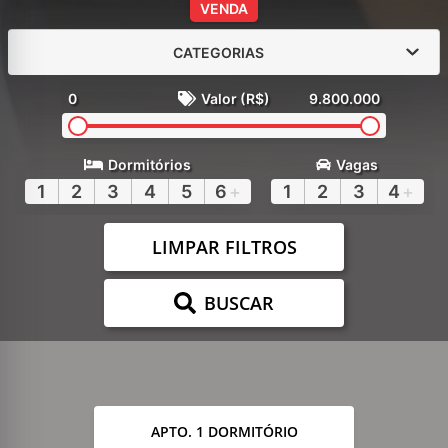
VENDA
CATEGORIAS
0
Valor (R$)
9.800.000
Dormitórios
Vagas
1
2
3
4
5
6
+
1
2
3
4
+
LIMPAR FILTROS
BUSCAR
APTO. 1 DORMITÓRIO