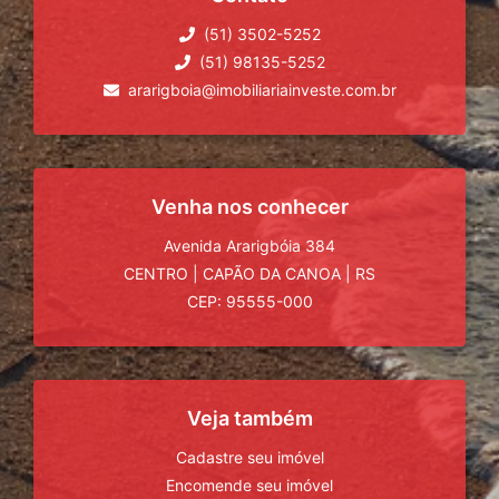
(51) 3502-5252
(51) 98135-5252
ararigboia@imobiliariainveste.com.br
Venha nos conhecer
Avenida Ararigbóia 384
CENTRO
|
CAPÃO DA CANOA
|
RS
CEP: 95555-000
Veja também
Cadastre seu imóvel
Encomende seu imóvel