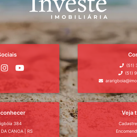
ociais
Co
(51)
(51) 
ararigboia@imob
 conhecer
Veja
rigbóia 384
Cadastre
 DA CANOA
|
RS
Encomende