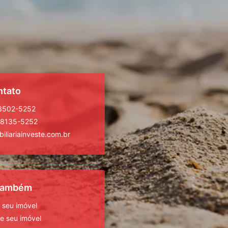
ntato
 3502-5252
98135-5252
iliariainveste.com.br
 também
 seu imóvel
 seu imóvel