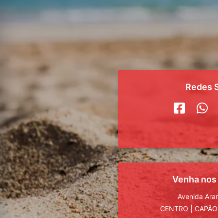
Redes S
Venha nos
Avenida Ara
CENTRO
|
CAPÃO