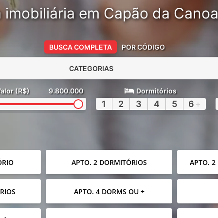
 imobiliária em Capão da Cano
BUSCA COMPLETA
POR CÓDIGO
CATEGORIAS
alor (R$)
9.800.000
Dormitórios
1
2
3
4
5
6
+
ÓRIO
APTO. 2 DORMITÓRIOS
APTO. 2
RIOS
APTO. 4 DORMS OU +