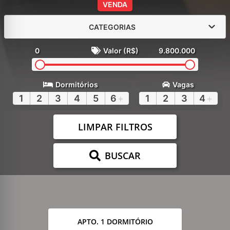
VENDA
CATEGORIAS
0
Valor (R$)
9.800.000
Dormitórios
Vagas
1
2
3
4
5
6
+
1
2
3
4
+
LIMPAR FILTROS
BUSCAR
APTO. 1 DORMITÓRIO