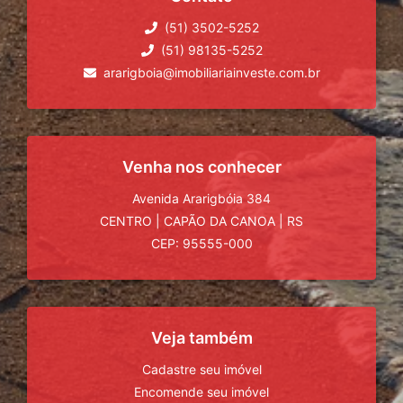
(51) 3502-5252
(51) 98135-5252
ararigboia@imobiliariainveste.com.br
Venha nos conhecer
Avenida Ararigbóia 384
CENTRO
|
CAPÃO DA CANOA
|
RS
CEP: 95555-000
Veja também
Cadastre seu imóvel
Encomende seu imóvel