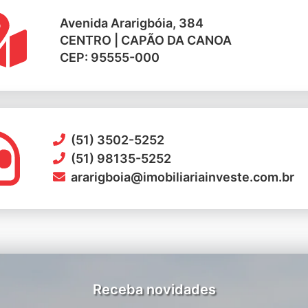
Avenida Ararigbóia, 384
CENTRO | CAPÃO DA CANOA
CEP: 95555-000
(51) 3502-5252
(51) 98135-5252
ararigboia@imobiliariainveste.com.br
Receba novidades