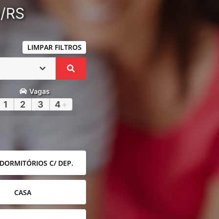
a/RS
LIMPAR FILTROS
Vagas
1
2
3
4
+
 DORMITÓRIOS C/ DEP.
CASA