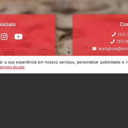
ociais
Co
(51)
(51) 
ararigboia@imob
 a sua experiência em nossos serviços, personalizar publicidade e r
termos de uso
.
 conhecer
Veja
rigbóia 384
Cadastre
 DA CANOA
|
RS
Encomende
555-000
Fale 