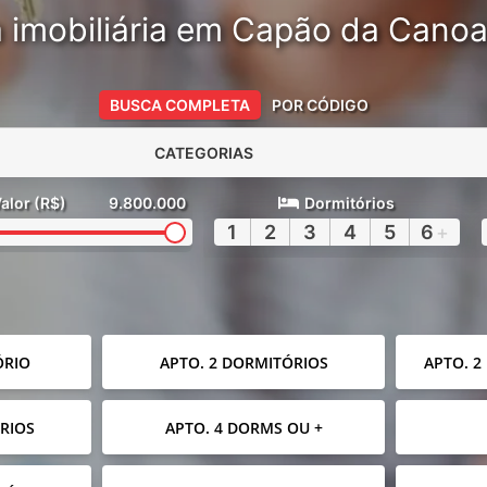
 imobiliária em Capão da Cano
BUSCA COMPLETA
POR CÓDIGO
CATEGORIAS
alor (R$)
9.800.000
Dormitórios
1
2
3
4
5
6
+
ÓRIO
APTO. 2 DORMITÓRIOS
APTO. 2
RIOS
APTO. 4 DORMS OU +