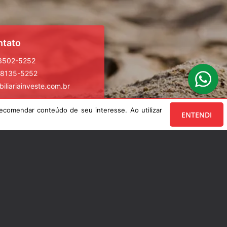
ntato
 3502-5252
98135-5252
iliariainveste.com.br
ecomendar conteúdo de seu interesse. Ao utilizar
ENTENDI
 também
 seu imóvel
 seu imóvel
conosco