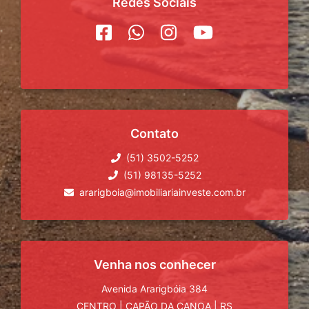
Redes Sociais
Contato
(51) 3502-5252
(51) 98135-5252
ararigboia@imobiliariainveste.com.br
Venha nos conhecer
Avenida Ararigbóia 384
CENTRO
|
CAPÃO DA CANOA
|
RS