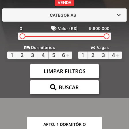
VENDA
CATEGORIAS
0
Valor (R$)
9.800.000
Dormitórios
Vagas
1
2
3
4
5
6
+
1
2
3
4
+
LIMPAR FILTROS
BUSCAR
APTO. 1 DORMITÓRIO