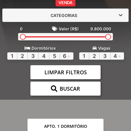
VENDA
CATEGORIAS
0
Valor (R$)
9.800.000
Dormitórios
Vagas
1
2
3
4
5
6
+
1
2
3
4
+
LIMPAR FILTROS
BUSCAR
APTO. 1 DORMITÓRIO