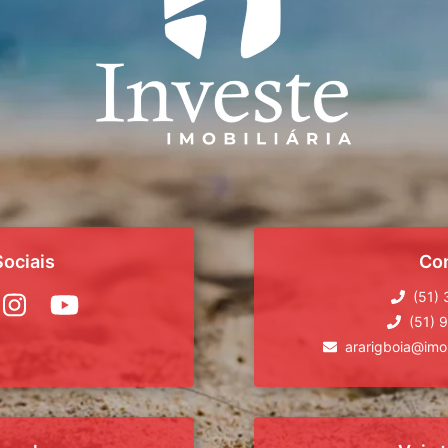
ociais
Co
(51)
(51) 
ararigboia@imob