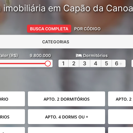
 imobiliária em Capão da Cano
BUSCA COMPLETA
POR CÓDIGO
CATEGORIAS
alor (R$)
9.800.000
Dormitórios
1
2
3
4
5
6
+
ÓRIO
APTO. 2 DORMITÓRIOS
APTO. 2
RIOS
APTO. 4 DORMS OU +