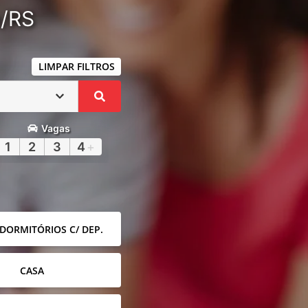
a/RS
LIMPAR FILTROS
Vagas
1
2
3
4
+
 DORMITÓRIOS C/ DEP.
CASA