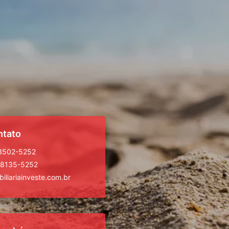
ntato
 3502-5252
98135-5252
iliariainveste.com.br