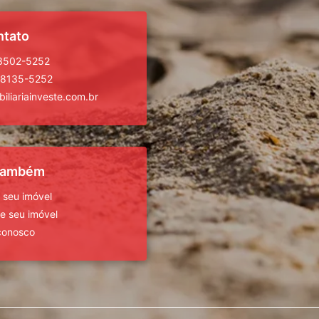
ntato
 3502-5252
98135-5252
iliariainveste.com.br
 também
 seu imóvel
 seu imóvel
conosco