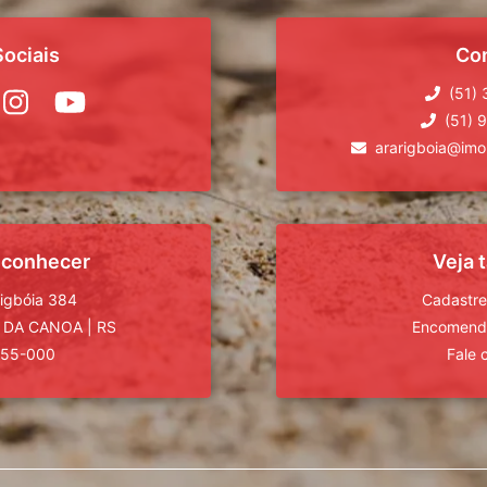
ociais
Co
(51)
(51) 
ararigboia@imob
 conhecer
Veja
rigbóia 384
Cadastre
 DA CANOA
|
RS
Encomende
555-000
Fale 