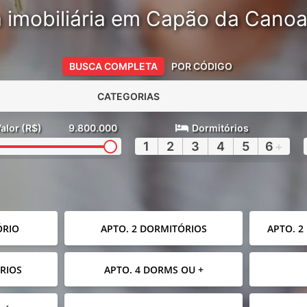
 imobiliária em Capão da Cano
BUSCA COMPLETA
POR CÓDIGO
CATEGORIAS
alor (R$)
9.800.000
Dormitórios
1
2
3
4
5
6
+
ÓRIO
APTO. 2 DORMITÓRIOS
APTO. 2
RIOS
APTO. 4 DORMS OU +