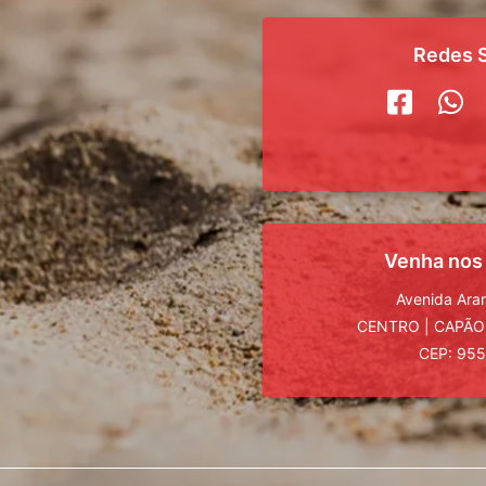
Redes S
Venha nos
Avenida Ara
CENTRO
|
CAPÃO
CEP: 95