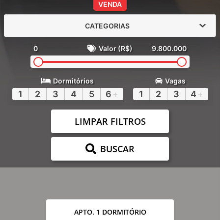
VENDA
CATEGORIAS
0
Valor (R$)
9.800.000
Dormitórios
Vagas
1
2
3
4
5
6
+
1
2
3
4
+
LIMPAR FILTROS
BUSCAR
APTO. 1 DORMITÓRIO