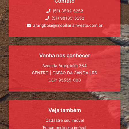
Contato
(51) 3502-5252
(51) 98135-5252
ararigboia@imobiliariainveste.com.br
Venha nos conhecer
Avenida Ararigbóia 384
CENTRO
|
CAPÃO DA CANOA
|
RS
CEP: 95555-000
Veja também
Cadastre seu imóvel
Encomende seu imóvel