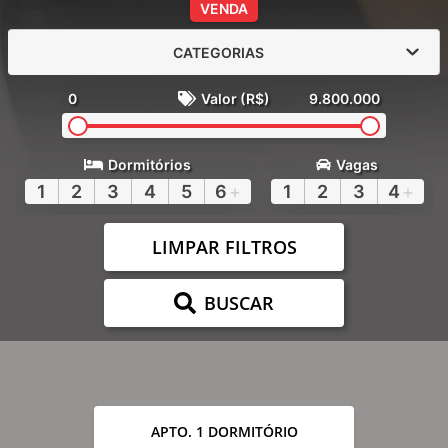
VENDA
CATEGORIAS
0
Valor (R$)
9.800.000
Dormitórios
Vagas
1
2
3
4
5
6
+
1
2
3
4
+
LIMPAR FILTROS
BUSCAR
APTO. 1 DORMITÓRIO