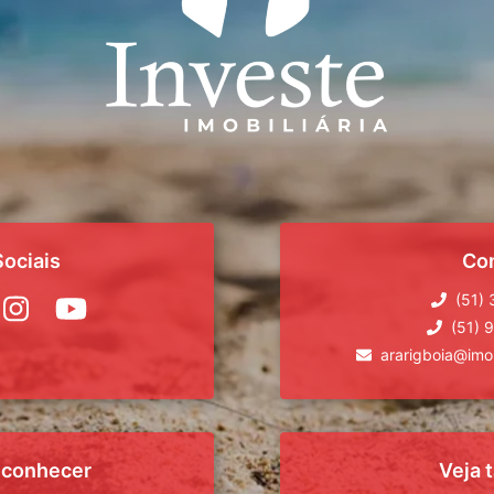
ociais
Co
(51)
(51) 
ararigboia@imob
 conhecer
Veja