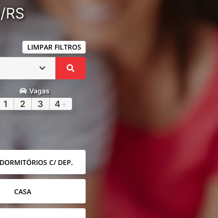
a/RS
LIMPAR FILTROS
Vagas
1
2
3
4
+
 DORMITÓRIOS C/ DEP.
CASA