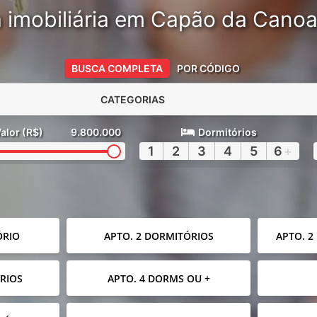
 imobiliária em Capão da Cano
BUSCA COMPLETA
POR CÓDIGO
CATEGORIAS
alor (R$)
9.800.000
Dormitórios
1
2
3
4
5
6
+
ÓRIO
APTO. 2 DORMITÓRIOS
APTO. 2
RIOS
APTO. 4 DORMS OU +