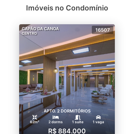
Imóveis no Condomínio
CAPÃO DA CANOA
16507
CENTRO
APTO. 2 DORMITÓRIOS
62m²
2 dorms
1 suíte
1 vaga
R$ 884.000