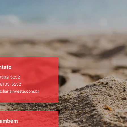
ntato
 3502-5252
98135-5252
iliariainveste.com.br
 também