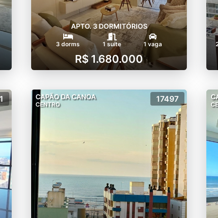
APTO. 3 DORMITÓRIOS
3 dorms
1 suíte
1 vaga
R$ 1.680.000
CAPÃO DA CANOA
C
1
17497
CENTRO
C