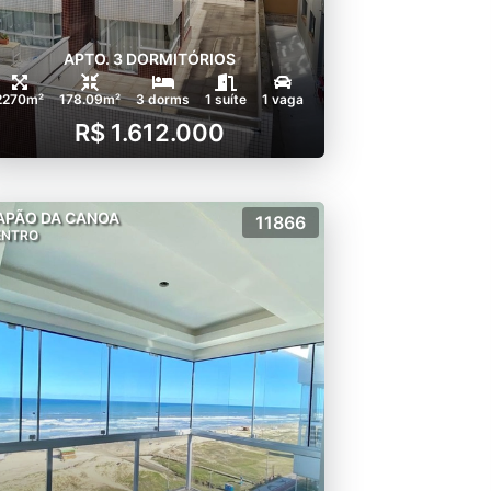
APTO. 3 DORMITÓRIOS
2270m²
178.09m²
3 dorms
1 suíte
1 vaga
R$ 1.612.000
APÃO DA CANOA
11866
ENTRO