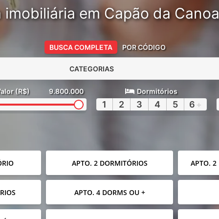
 imobiliária em Capão da Cano
BUSCA COMPLETA
POR CÓDIGO
CATEGORIAS
alor (R$)
9.800.000
Dormitórios
1
2
3
4
5
6
+
ÓRIO
APTO. 2 DORMITÓRIOS
APTO. 2
RIOS
APTO. 4 DORMS OU +