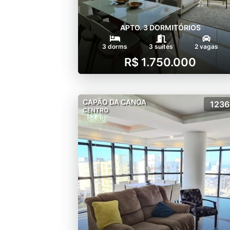
APTO. 3 DORMITÓRIOS
3 dorms
3 suítes
2 vagas
R$ 1.750.000
CAPÃO DA CANOA
1236
CENTRO