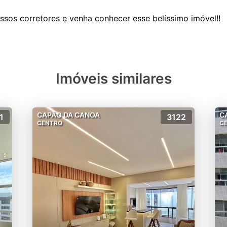
Imóveis similares
CAPÃO DA CANOA
C
1
3122
CENTRO
C