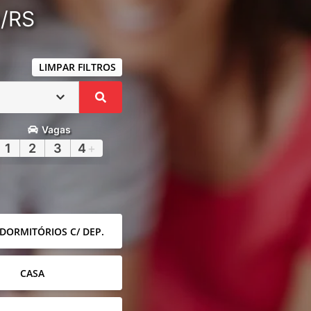
a/RS
LIMPAR FILTROS
Vagas
1
2
3
4
+
 DORMITÓRIOS C/ DEP.
CASA