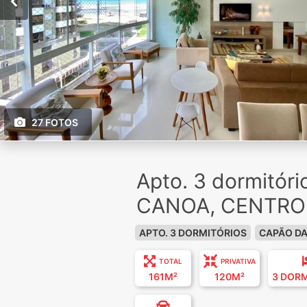
27 FOTOS
Apto. 3 dormitór
CANOA, CENTRO
APTO. 3 DORMITÓRIOS
CAPÃO D
TOTAL
PRIVATIVA
161M²
120M²
3 DOR