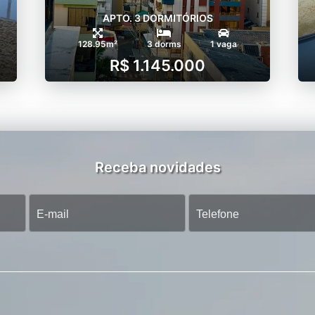
APTO. 3 DORMITÓRIOS
128.95m²
3 dorms
1 vaga
R$ 1.145.000
Receba novidades