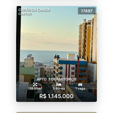
CAPÃO DA CANOA
17497
CENTRO
APTO. 3 DORMITÓRIOS
128.95m²
3 dorms
1 vaga
R$ 1.145.000