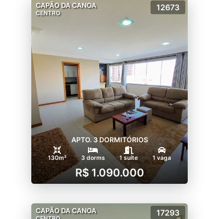
CAPÃO DA CANOA
12673
CENTRO
APTO. 3 DORMITÓRIOS
130m²
3 dorms
1 suíte
1 vaga
R$ 1.090.000
CAPÃO DA CANOA
17293
CENTRO