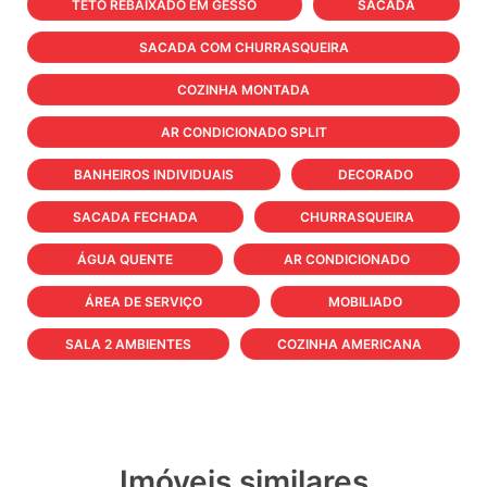
TETO REBAIXADO EM GESSO
SACADA
SACADA COM CHURRASQUEIRA
COZINHA MONTADA
AR CONDICIONADO SPLIT
BANHEIROS INDIVIDUAIS
DECORADO
SACADA FECHADA
CHURRASQUEIRA
ÁGUA QUENTE
AR CONDICIONADO
ÁREA DE SERVIÇO
MOBILIADO
SALA 2 AMBIENTES
COZINHA AMERICANA
Imóveis similares