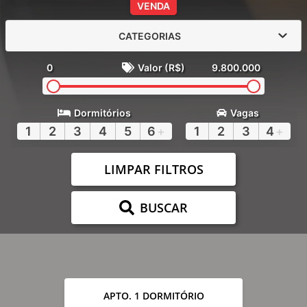
VENDA
CATEGORIAS
0
Valor (R$)
9.800.000
Dormitórios
Vagas
1
2
3
4
5
6
+
1
2
3
4
+
LIMPAR FILTROS
BUSCAR
APTO. 1 DORMITÓRIO