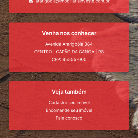
ararigboia@imobiliariainveste.com.br
Venha nos conhecer
Avenida Ararigbóia 384
CENTRO
|
CAPÃO DA CANOA
|
RS
CEP: 95555-000
Veja também
Cadastre seu imóvel
Encomende seu imóvel
Fale conosco