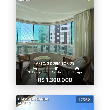
APTO. 3 DORMITÓRIOS
3 dorms
1 suíte
1 vaga
R$ 1.300.000
CAPÃO DA CANOA
17552
CENTRO