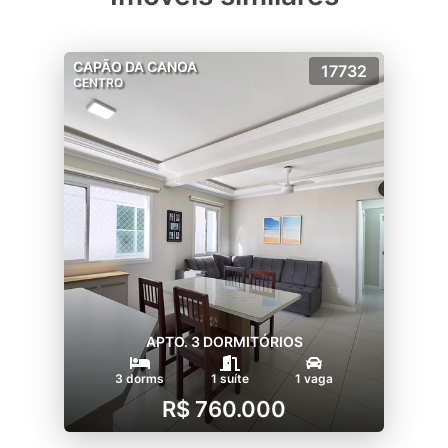
CAPÃO DA CANOA
17732
CENTRO
APTO. 3 DORMITÓRIOS
3 dorms
1 suíte
1 vaga
R$ 760.000