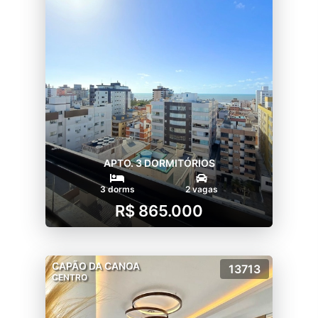
APTO. 3 DORMITÓRIOS
3 dorms
2 vagas
R$ 865.000
CAPÃO DA CANOA
13713
CENTRO