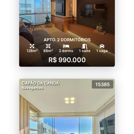
APTO. 2 DORMITÓRIOS
128m²
86m²
2 dorms
1 suíte
1 vaga
R$ 990.000
CAPÃO DA CANOA
15385
Navegantes