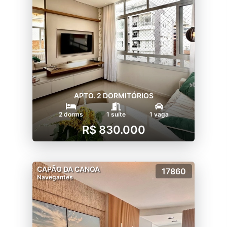
APTO. 2 DORMITÓRIOS
2 dorms
1 suíte
1 vaga
R$ 830.000
CAPÃO DA CANOA
17860
Navegantes