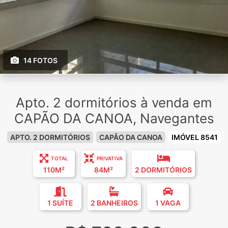
14 FOTOS
Apto. 2 dormitórios à venda em
CAPÃO DA CANOA, Navegantes
APTO. 2 DORMITÓRIOS
CAPÃO DA CANOA
IMÓVEL 8541
TOTAL
PRIVATIVA
110M²
84M²
2 DORMITÓRIOS
1 SUÍTE
2 BANHEIROS
1 VAGA