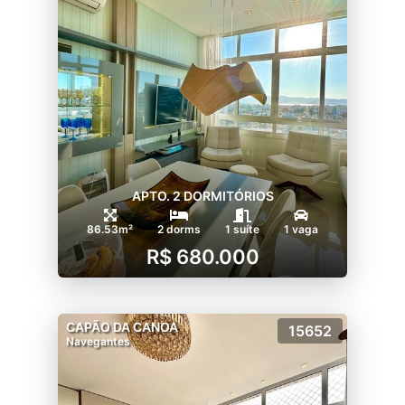
APTO. 2 DORMITÓRIOS
86.53m²
2 dorms
1 suíte
1 vaga
R$ 680.000
CAPÃO DA CANOA
15652
Navegantes