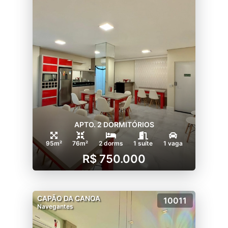
APTO. 2 DORMITÓRIOS
95m²
76m²
2 dorms
1 suíte
1 vaga
R$ 750.000
CAPÃO DA CANOA
10011
Navegantes