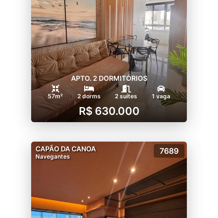
APTO. 2 DORMITÓRIOS
57m²
2 dorms
2 suítes
1 vaga
R$ 630.000
CAPÃO DA CANOA
7689
Navegantes