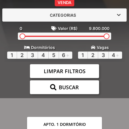
VENDA
CATEGORIAS
0
Valor (R$)
9.800.000
Dormitórios
Vagas
1
2
3
4
5
6
+
1
2
3
4
+
LIMPAR FILTROS
BUSCAR
APTO. 1 DORMITÓRIO