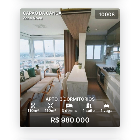
CAPÃO DA CANOA
10008
Zona Nova
APTO. 3 DORMITÓRIOS
110m²
110m²
3 dorms
1 suíte
1 vaga
R$ 980.000