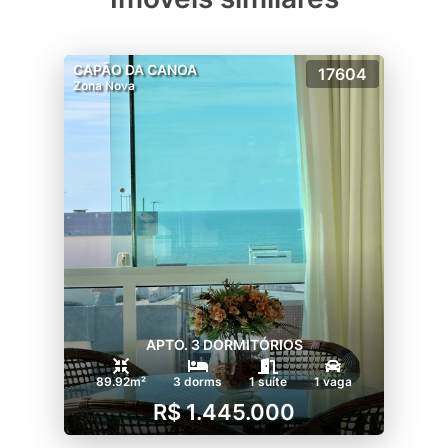
CAPÃO DA CANOA
17604
Zona Nova
APTO. 3 DORMITÓRIOS
89.92m²
3 dorms
1 suíte
1 vaga
R$ 1.445.000