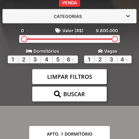
VENDA
CATEGORIAS
0
Valor (R$)
9.800.000
Dormitórios
Vagas
1
2
3
4
5
6
+
1
2
3
4
+
LIMPAR FILTROS
BUSCAR
APTO. 1 DORMITÓRIO