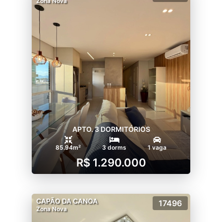
Zona Nova
APTO. 3 DORMITÓRIOS
85.94m²
3 dorms
1 vaga
R$ 1.290.000
CAPÃO DA CANOA
17496
Zona Nova