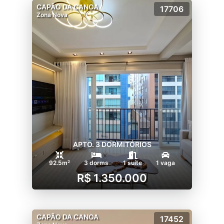
CAPÃO DA CANOA
17706
Zona Nova
APTO. 3 DORMITÓRIOS
92.5m²
3 dorms
1 suíte
1 vaga
R$ 1.350.000
CAPÃO DA CANOA
17452