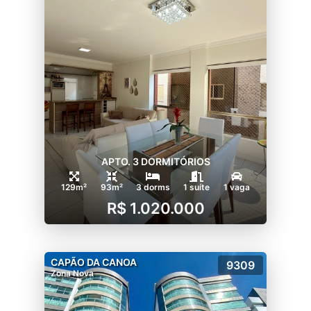
APTO. 3 DORMITÓRIOS
129m²
93m²
3 dorms
1 suíte
1 vaga
R$ 1.020.000
CAPÃO DA CANOA
9309
Zona Nova