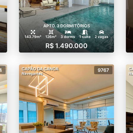
APTO. 3 DORMITÓRIOS
a
143.79m²
126m²
3 dorms
1 suíte
2 vagas
R$ 1.490.000
CAPÃO DA CANOA
C
4
9767
Navegantes
Na