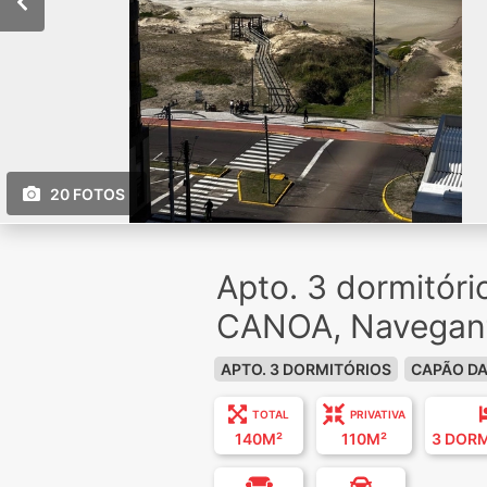
20 FOTOS
Apto. 3 dormitór
CANOA, Navegan
APTO. 3 DORMITÓRIOS
CAPÃO D
TOTAL
PRIVATIVA
140M²
110M²
3 DOR