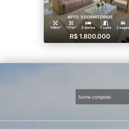
APTO. 3 DORMITÓRIOS
146m²
117m²
3 dorms
1 suíte
2 vaga
R$ 1.800.000