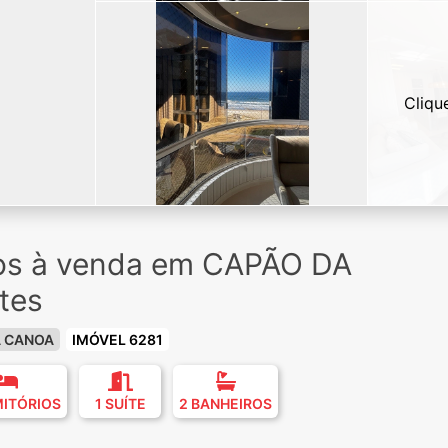
Cliqu
ios à venda em CAPÃO DA
tes
A CANOA
IMÓVEL 6281
MITÓRIOS
1 SUÍTE
2 BANHEIROS