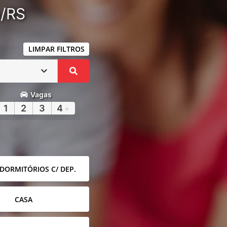
a/RS
LIMPAR FILTROS
Vagas
1
2
3
4
+
 DORMITÓRIOS C/ DEP.
CASA