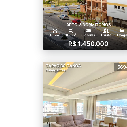
APTO. 3 DORMITÓRIOS
135m²
108m²
3 dorms
1 suíte
1 vag
R$ 1.450.000
CAPÃO DA CANOA
669
Navegantes