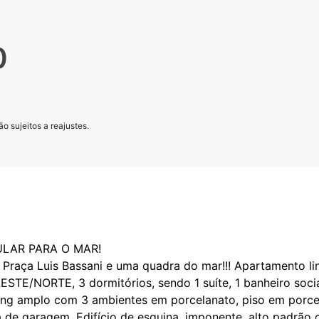
0
o sujeitos a reajustes.
ULAR PARA O MAR!
 à Praça Luis Bassani e uma quadra do mar!!! Apartamento l
 LESTE/NORTE, 3 dormitórios, sendo 1 suíte, 1 banheiro soci
iving amplo com 3 ambientes em porcelanato, piso em porcel
a de garagem. Edifício de esquina, imponente, alto padrão 