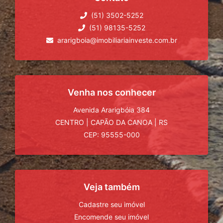
(51) 3502-5252
(51) 98135-5252
ararigboia@imobiliariainveste.com.br
Venha nos conhecer
Avenida Ararigbóia 384
CENTRO
|
CAPÃO DA CANOA
|
RS
CEP: 95555-000
Veja também
Cadastre seu imóvel
Encomende seu imóvel