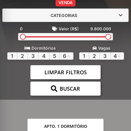
VENDA
CATEGORIAS
0
Valor (R$)
9.800.000
Dormitórios
Vagas
1
2
3
4
5
6
+
1
2
3
4
+
LIMPAR FILTROS
BUSCAR
APTO. 1 DORMITÓRIO