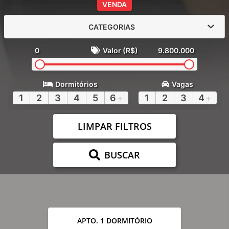
VENDA
CATEGORIAS
0
Valor (R$)
9.800.000
Dormitórios
Vagas
1
2
3
4
5
6
+
1
2
3
4
+
LIMPAR FILTROS
BUSCAR
APTO. 1 DORMITÓRIO