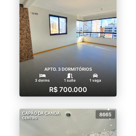
APTO. 3 DORMITÓRIOS
3 dorms
1 suíte
1 vaga
R$ 700.000
CAPÃO DA CANOA
8665
CENTRO