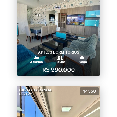
APTO. 3 DORMITÓRIOS
3 dorms
1 suíte
1 vaga
R$ 990.000
CAPÃO DA CANOA
14558
CENTRO