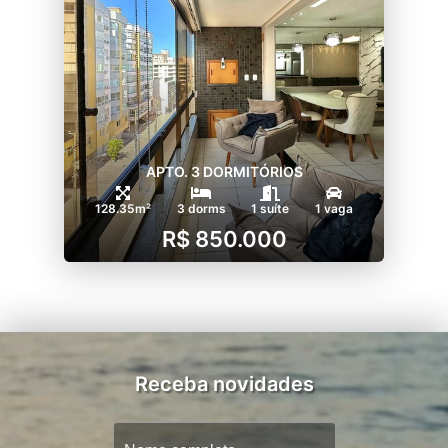
APTO. 3 DORMITÓRIOS
128.35m²
3 dorms
1 suíte
1 vaga
R$ 850.000
Receba novidades