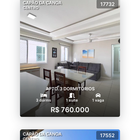
CAPÃO DA CANOA
17732
CENTRO
APTO. 3 DORMITÓRIOS
3 dorms
1 suíte
1 vaga
R$ 760.000
CAPÃO DA CANOA
17552
CENTRO