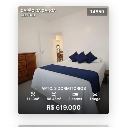
CAPÃO DA CANOA
14859
CENTRO
APTO. 3 DORMITÓRIOS
111.3m²
88.45m²
3 dorms
1 vaga
R$ 619.000