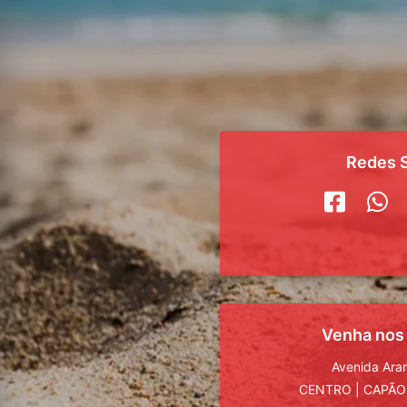
Redes S
Venha nos
Avenida Ara
CENTRO
|
CAPÃO