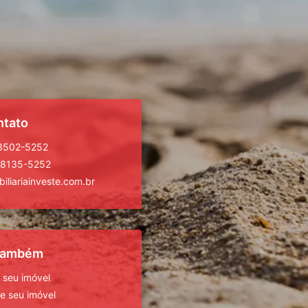
ntato
 3502-5252
98135-5252
iliariainveste.com.br
 também
 seu imóvel
 seu imóvel