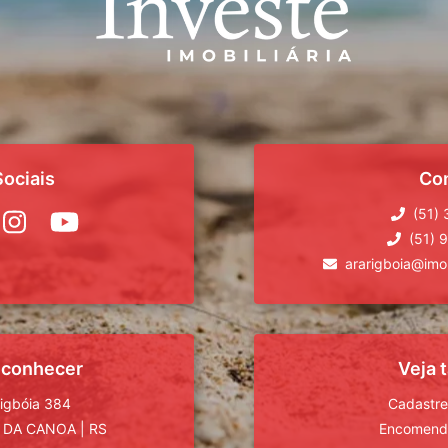
ociais
Co
(51)
(51) 
ararigboia@imob
 conhecer
Veja
rigbóia 384
Cadastre
 DA CANOA
|
RS
Encomende