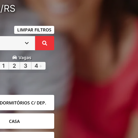
a/RS
LIMPAR FILTROS
Vagas
1
2
3
4
+
 DORMITÓRIOS C/ DEP.
CASA