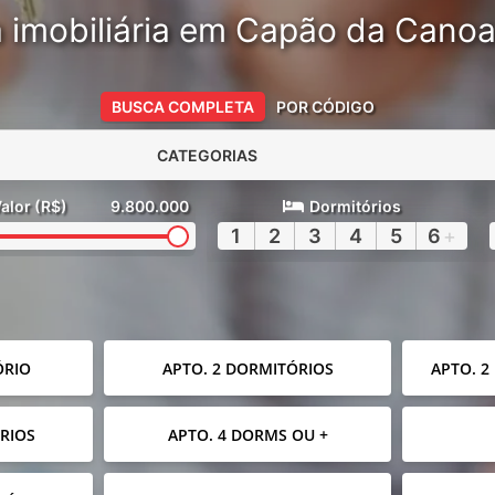
 imobiliária em Capão da Cano
BUSCA COMPLETA
POR CÓDIGO
CATEGORIAS
alor (R$)
9.800.000
Dormitórios
1
2
3
4
5
6
+
ÓRIO
APTO. 2 DORMITÓRIOS
APTO. 2
RIOS
APTO. 4 DORMS OU +