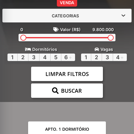
VENDA
CATEGORIAS
0
Valor (R$)
9.800.000
Dormitórios
Vagas
1
2
3
4
5
6
+
1
2
3
4
+
LIMPAR FILTROS
BUSCAR
APTO. 1 DORMITÓRIO