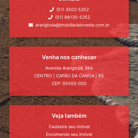
(51) 3502-5252
(51) 98135-5252
ararigboia@imobiliariainveste.com.br
Venha nos conhecer
Avenida Ararigbóia 384
CENTRO
|
CAPÃO DA CANOA
|
RS
CEP: 95555-000
Veja também
Cadastre seu imóvel
Encomende seu imóvel