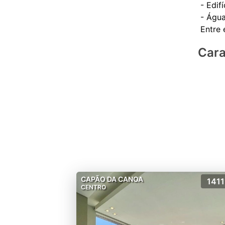
- Edif
- Água
Cara
CAPÃO DA CANOA
1411
CENTRO