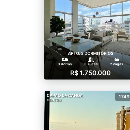
APTO. 3 DORMITÓRIOS
3 dorms
3 suítes
2 vagas
R$ 1.750.000
CAPÃO DA CANOA
1749
CENTRO