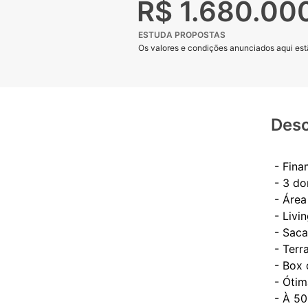
R$ 1.680.00
ESTUDA PROPOSTAS
Os valores e condições anunciados aqui estã
Desc
- Fin
- 3 do
- Área
- Livi
- Saca
- Terr
- Box
- Ótim
- À 5