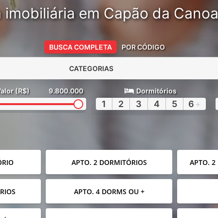
 imobiliária em Capão da Cano
BUSCA COMPLETA
POR CÓDIGO
CATEGORIAS
alor (R$)
9.800.000
Dormitórios
1
2
3
4
5
6
+
ÓRIO
APTO. 2 DORMITÓRIOS
APTO. 2
RIOS
APTO. 4 DORMS OU +