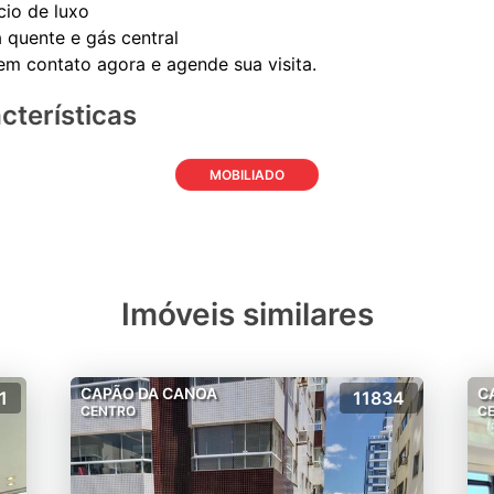
ício de luxo
 quente e gás central
cterísticas
MOBILIADO
Imóveis similares
CAPÃO DA CANOA
C
1
11834
CENTRO
C