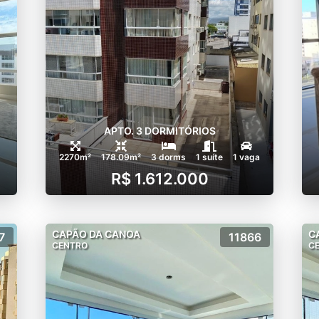
APTO. 3 DORMITÓRIOS
2270m²
178.09m²
3 dorms
1 suíte
1 vaga
R$ 1.612.000
CAPÃO DA CANOA
C
7
11866
CENTRO
C