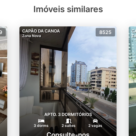
Imóveis similares
CAPÃO DA CANOA
C
9
8525
Zona Nova
Zo
APTO. 3 DORMITÓRIOS
3 dorms
2 suítes
2 vagas
Consulte-nos