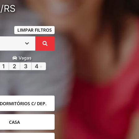
a/RS
LIMPAR FILTROS
Vagas
1
2
3
4
+
 DORMITÓRIOS C/ DEP.
CASA