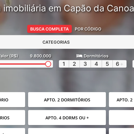
 imobiliária em Capão da Cano
BUSCA COMPLETA
POR CÓDIGO
CATEGORIAS
alor (R$)
9.800.000
Dormitórios
1
2
3
4
5
6
+
ÓRIO
APTO. 2 DORMITÓRIOS
APTO. 2
RIOS
APTO. 4 DORMS OU +