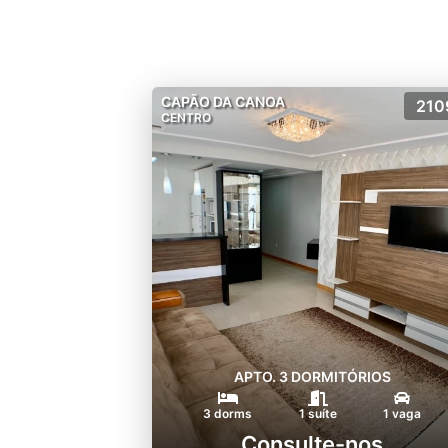
CAPÃO DA CANOA
210
CENTRO
APTO. 3 DORMITÓRIOS
3 dorms
1 suíte
1 vaga
Consulte-nos