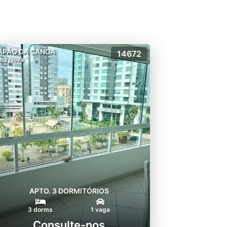
APÃO DA CANOA
14672
na Nova
APTO. 3 DORMITÓRIOS
3 dorms
1 vaga
Consulte-nos