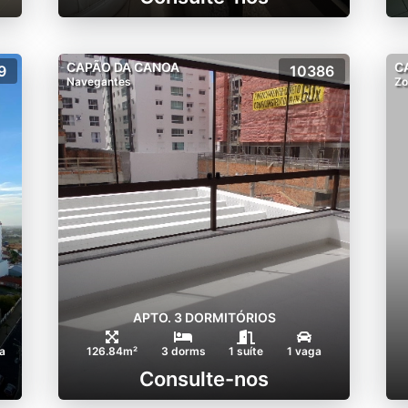
CAPÃO DA CANOA
C
9
10386
Navegantes
Zo
APTO. 3 DORMITÓRIOS
a
126.84m²
3 dorms
1 suíte
1 vaga
Consulte-nos