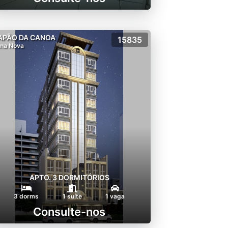
APÃO DA CANOA
15835
na Nova
APTO. 3 DORMITÓRIOS
3 dorms
1 suíte
1 vaga
Consulte-nos