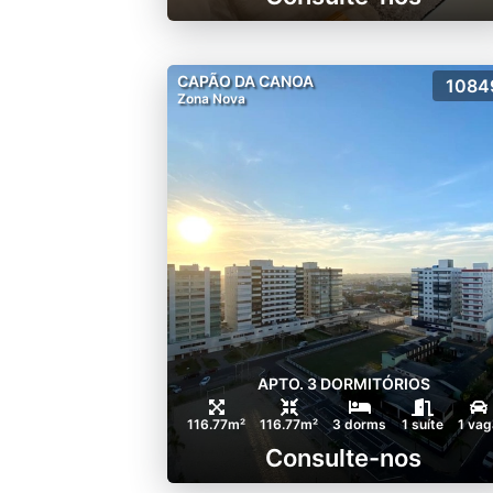
CAPÃO DA CANOA
1084
Zona Nova
APTO. 3 DORMITÓRIOS
116.77m²
116.77m²
3 dorms
1 suíte
1 vag
Consulte-nos