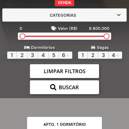
VENDA
CATEGORIAS
0
Valor (R$)
9.800.000
Dormitórios
Vagas
1
2
3
4
5
6
+
1
2
3
4
+
LIMPAR FILTROS
BUSCAR
APTO. 1 DORMITÓRIO