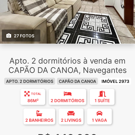
27 FOTOS
Apto. 2 dormitórios à venda em
CAPÃO DA CANOA, Navegantes
APTO. 2 DORMITÓRIOS
CAPÃO DA CANOA
IMÓVEL 2973
TOTAL
86M²
2 DORMITÓRIOS
1 SUÍTE
2 BANHEIROS
2 LIVINGS
1 VAGA