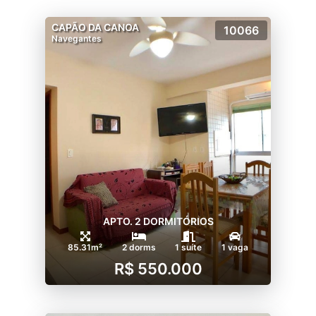
CAPÃO DA CANOA
10066
Navegantes
APTO. 2 DORMITÓRIOS
85.31m²
2 dorms
1 suíte
1 vaga
R$ 550.000