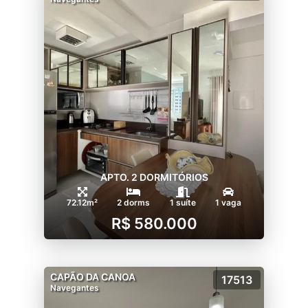
APTO. 2 DORMITÓRIOS
72.12m²
2 dorms
1 suíte
1 vaga
R$ 580.000
CAPÃO DA CANOA
17513
Navegantes