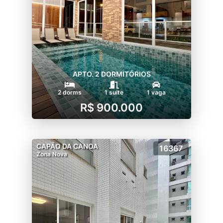
APTO. 2 DORMITÓRIOS
2 dorms
1 suíte
1 vaga
R$ 900.000
CAPÃO DA CANOA
16367
Zona Nova