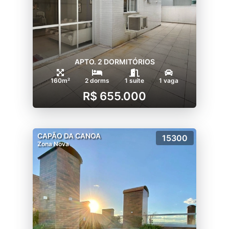
APTO. 2 DORMITÓRIOS
160m²
2 dorms
1 suíte
1 vaga
R$ 655.000
CAPÃO DA CANOA
15300
Zona Nova