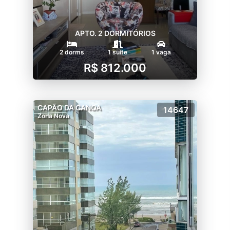
APTO. 2 DORMITÓRIOS
2 dorms
1 suíte
1 vaga
R$ 812.000
CAPÃO DA CANOA
14647
Zona Nova