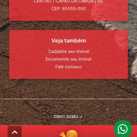
CENTRO
|
CAPÃO DA CANOA
|
RS
CEP: 95555-000
Veja também
Cadastre seu imóvel
Encomende seu imóvel
Fale conosco
CRECI
32382-J