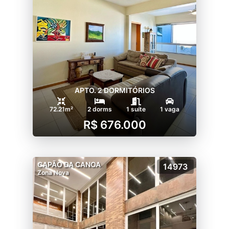
APTO. 2 DORMITÓRIOS
72.21m²
2 dorms
1 suíte
1 vaga
R$ 676.000
CAPÃO DA CANOA
14973
Zona Nova