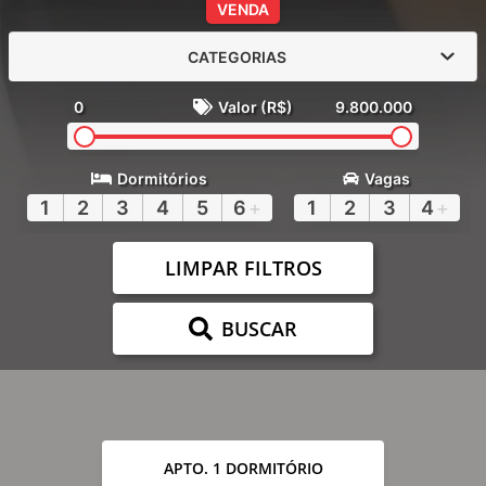
VENDA
CATEGORIAS
0
Valor (R$)
9.800.000
Dormitórios
Vagas
1
2
3
4
5
6
+
1
2
3
4
+
LIMPAR FILTROS
BUSCAR
APTO. 1 DORMITÓRIO