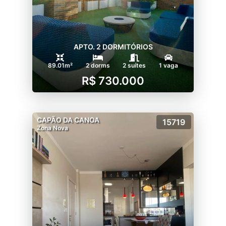
APTO. 2 DORMITÓRIOS
89.01m²
2 dorms
2 suítes
1 vaga
R$ 730.000
CAPÃO DA CANOA
15719
Zona Nova