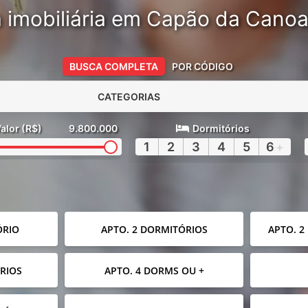
 imobiliária em Capão da Cano
BUSCA COMPLETA
POR CÓDIGO
CATEGORIAS
alor (R$)
9.800.000
Dormitórios
1
2
3
4
5
6
+
ÓRIO
APTO. 2 DORMITÓRIOS
APTO. 2
RIOS
APTO. 4 DORMS OU +