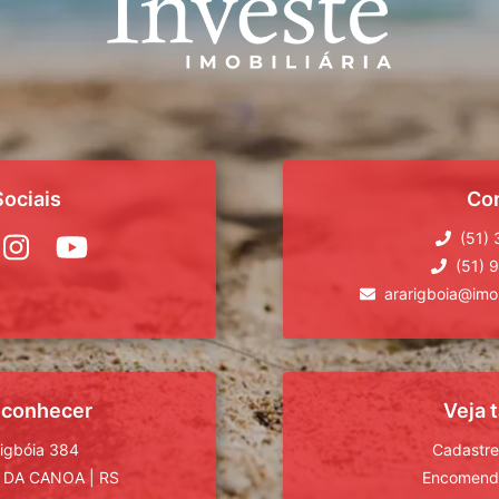
ociais
Co
(51)
(51) 
ararigboia@imob
 conhecer
Veja
rigbóia 384
Cadastre
 DA CANOA
|
RS
Encomende