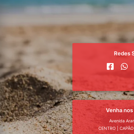
Redes S
Venha nos
Avenida Ara
CENTRO
|
CAPÃO