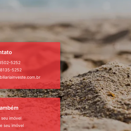
ntato
 3502-5252
98135-5252
iliariainveste.com.br
 também
 seu imóvel
 seu imóvel