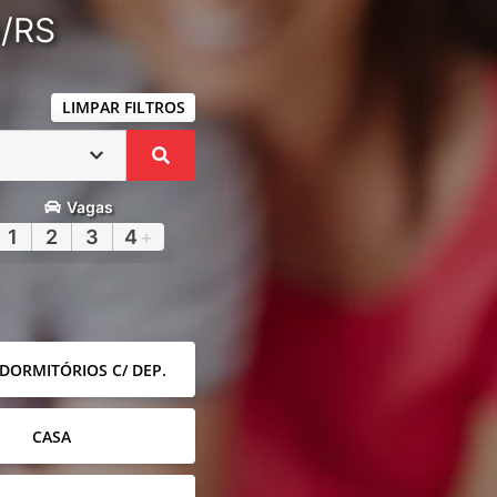
a/RS
LIMPAR FILTROS
Vagas
1
2
3
4
+
 DORMITÓRIOS C/ DEP.
CASA