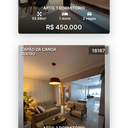
APTO. 1 DORMITÓRIO
55.66m²
1 dorm
2 vagas
R$ 450.000
CAPÃO DA CANOA
16167
CENTRO
APTO. 1 DORMITÓRIO