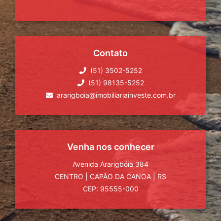
Contato
(51) 3502-5252
(51) 98135-5252
ararigboia@imobiliariainveste.com.br
Venha nos conhecer
Avenida Ararigbóia 384
CENTRO
|
CAPÃO DA CANOA
|
RS
CEP: 95555-000