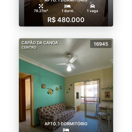
76.27m²
1 dorm
1 vaga
R$ 480.000
CAPÃO DA CANOA
16945
CENTRO
APTO. 1 DORMITÓRIO