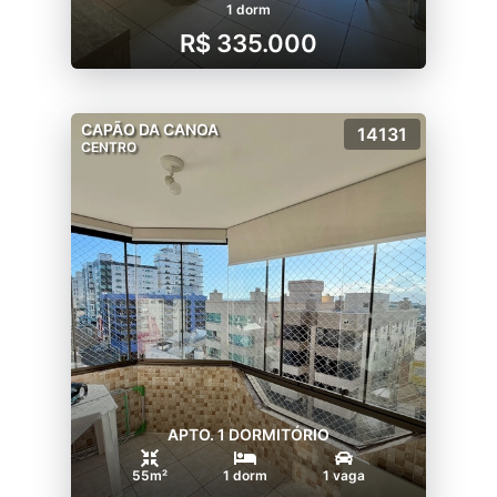
1 dorm
R$ 335.000
CAPÃO DA CANOA
14131
CENTRO
APTO. 1 DORMITÓRIO
55m²
1 dorm
1 vaga