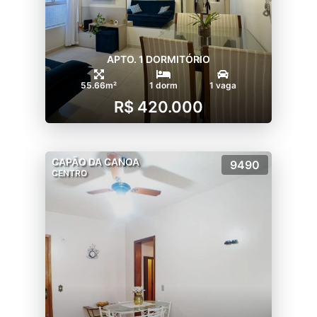
APTO. 1 DORMITÓRIO
55.66m²
1 dorm
1 vaga
R$ 420.000
CAPÃO DA CANOA
9490
CENTRO