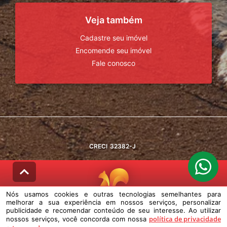
Veja também
Cadastre seu imóvel
Encomende seu imóvel
Fale conosco
CRECI
32382-J
Nós usamos cookies e outras tecnologias semelhantes para
melhorar a sua experiência em nossos serviços, personalizar
© DESENVOLVIDO PELA
AGIL.NET
publicidade e recomendar conteúdo de seu interesse. Ao utilizar
política de privacidade
nossos serviços, você concorda com nossa
Nós usamos cookies e outras tecnologias semelhantes para melhorar a