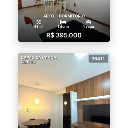
APTO. 1 DORMITÓRIO
48m²
1 dorm
1 vaga
R$ 395.000
CAPÃO DA CANOA
16411
CENTRO