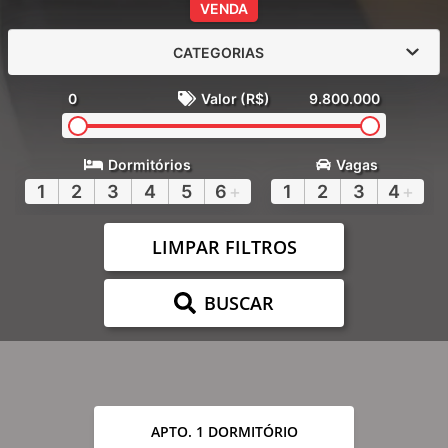
VENDA
CATEGORIAS
0
Valor (R$)
9.800.000
Dormitórios
Vagas
1
2
3
4
5
6
+
1
2
3
4
+
LIMPAR FILTROS
BUSCAR
APTO. 1 DORMITÓRIO