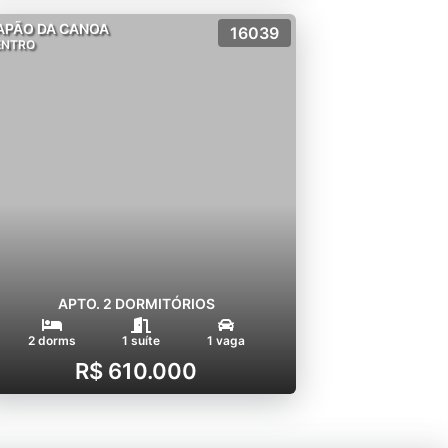
APÃO DA CANOA
16039
ENTRO
APTO. 2 DORMITÓRIOS
2 dorms
1 suíte
1 vaga
R$ 610.000