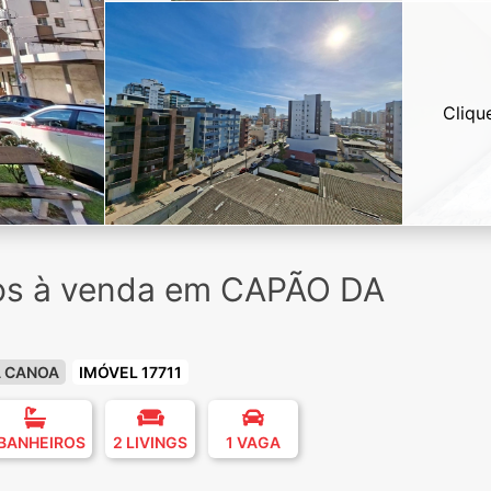
Cliqu
ios à venda em CAPÃO DA
A CANOA
IMÓVEL 17711
 BANHEIROS
2 LIVINGS
1 VAGA