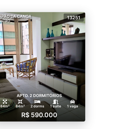
APÃO DA CANOA
13251
ENTRO
APTO. 2 DORMITÓRIOS
84m²
84m²
2 dorms
1 suíte
1 vaga
R$ 590.000