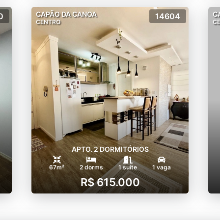
CAPÃO DA CANOA
C
0
14604
CENTRO
C
APTO. 2 DORMITÓRIOS
67m²
2 dorms
1 suíte
1 vaga
R$ 615.000