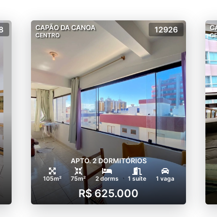
CAPÃO DA CANOA
C
8
12926
CENTRO
C
APTO. 2 DORMITÓRIOS
105m²
75m²
2 dorms
1 suíte
1 vaga
R$ 625.000