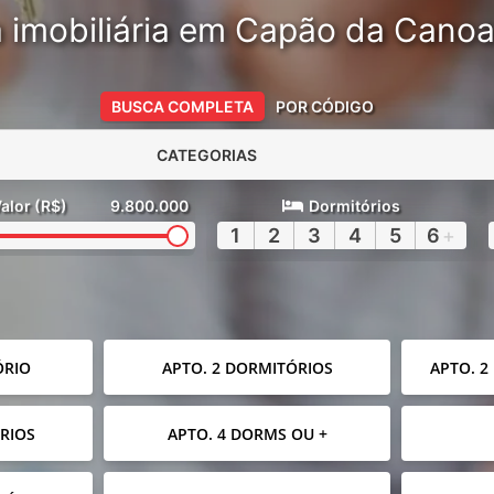
 imobiliária em Capão da Cano
BUSCA COMPLETA
POR CÓDIGO
CATEGORIAS
alor (R$)
9.800.000
Dormitórios
1
2
3
4
5
6
+
ÓRIO
APTO. 2 DORMITÓRIOS
APTO. 2
RIOS
APTO. 4 DORMS OU +